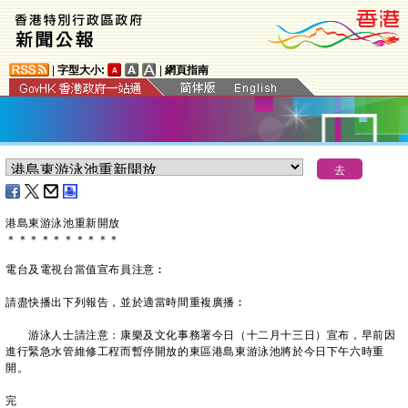
|
字型大小:
|
網頁指南
港島東游泳池重新開放
＊
＊
＊
＊
＊
＊
＊
＊
＊
＊
電台及電視台當值宣布員注意︰
請盡快播出下列報告，並於適當時間重複廣播︰
游泳人士請注意：康樂及文化事務署今日（十二月十三日）宣布，早前因
進行緊急水管維修工程而暫停開放的東區港島東游泳池將於今日下午六時重
開。
完