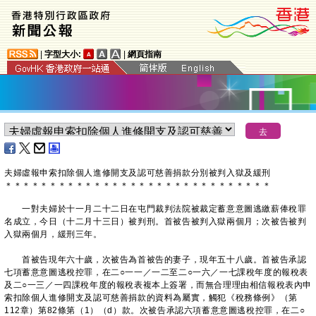
|
字型大小:
|
網頁指南
夫婦虛報申索扣除個人進修開支及認可慈善捐款分別被判入獄及緩刑
＊
＊
＊
＊
＊
＊
＊
＊
＊
＊
＊
＊
＊
＊
＊
＊
＊
＊
＊
＊
＊
＊
＊
＊
＊
＊
＊
＊
＊
＊
一對夫婦於十一月二十二日在屯門裁判法院被裁定蓄意意圖逃繳薪俸稅罪
名成立，今日（十二月十三日）被判刑。首被告被判入獄兩個月；次被告被判
入獄兩個月，緩刑三年。
首被告現年六十歲，次被告為首被告的妻子，現年五十八歲。首被告承認
七項蓄意意圖逃稅控罪，在二○一一／一二至二○一六／一七課稅年度的報稅表
及二○一三／一四課稅年度的報稅表複本上簽署，而無合理理由相信報稅表內申
索扣除個人進修開支及認可慈善捐款的資料為屬實，觸犯《稅務條例》（第
112章）第82條第（1）（d）款。次被告承認六項蓄意意圖逃稅控罪，在二○