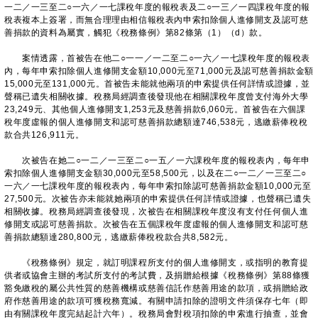
一二／一三至二○一六／一七課稅年度的報稅表及二○一三／一四課稅年度的報
稅表複本上簽署，而無合理理由相信報稅表內申索扣除個人進修開支及認可慈
善捐款的資料為屬實，觸犯《稅務條例》第82條第（1）（d）款。
案情透露，首被告在他二○一一／一二至二○一六／一七課稅年度的報稅表
內，每年申索扣除個人進修開支金額10,000元至71,000元及認可慈善捐款金額
15,000元至131,000元。首被告未能就他兩項的申索提供任何詳情或證據，並
聲稱已遺失相關收據。稅務局經調查後發現他在相關課稅年度曾支付海外大學
23,249元、其他個人進修開支1,253元及慈善捐款6,060元。首被告在六個課
稅年度虛報的個人進修開支和認可慈善捐款總額達746,538元，逃繳薪俸稅稅
款合共126,911元。
次被告在她二○一二／一三至二○一五／一六課稅年度的報稅表內，每年申
索扣除個人進修開支金額30,000元至58,500元，以及在二○一二／一三至二○
一六／一七課稅年度的報稅表內，每年申索扣除認可慈善捐款金額10,000元至
27,500元。次被告亦未能就她兩項的申索提供任何詳情或證據，也聲稱已遺失
相關收據。稅務局經調查後發現，次被告在相關課稅年度沒有支付任何個人進
修開支或認可慈善捐款。次被告在五個課稅年度虛報的個人進修開支和認可慈
善捐款總額達280,800元，逃繳薪俸稅稅款合共8,582元。
《稅務條例》規定，就訂明課程所支付的個人進修開支，或指明的教育提
供者或協會主辦的考試所支付的考試費，及捐贈給根據《稅務條例》第88條獲
豁免繳稅的屬公共性質的慈善機構或慈善信託作慈善用途的款項，或捐贈給政
府作慈善用途的款項可獲稅務寬減。有關申請扣除的證明文件須保存七年（即
由有關課稅年度完結起計六年）。稅務局會對稅項扣除的申索進行抽查，並會