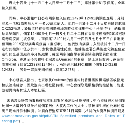
過去十四天（十一月二十九日至十二月十二日）累計報告61宗個案，全屬
輸入個案。
同時，中心匯報昨日公布兩宗輸入個案12490和12491的調查進展，分別
涉及一名62歲男病人和一名50歲女病人。他們一同於十二月十日從英國經航班
CX252抵港，於抵港時在香港國際機場臨時樣本採集中心「檢測待行」的檢測
結果呈陽性。個案12490於七月一日及七月二十二日在香港接種兩劑2019冠狀
病毒病疫苗（復必泰），而個案12491於六月二十四日及七月十五日在香港接
種兩劑2019冠狀病毒病疫苗（復必泰）。他們沒有病徵，入院後於十二月十日
進行的檢測Ct值少於30，對抗體呈陽性反應。根據衞生署公共衞生化驗服務處
進行的全基因組測序分析結果，確認兩宗個案帶有需要關注的變異病毒株
Omicron。香港至今共錄得七宗涉及Omicron的個案，除上述個案外，兩宗與
南非相關（個案12388和12404），兩宗與尼日利亞相關（個案12432和
12433），另外一宗與美國相關（個案12478）。
中心發言人指出，七宗涉及Omicron的個案均於香港國際機場禁區或指定
檢疫酒店確診，因此沒有出現社區傳播。中心會採取最嚴格的防控措施，防止
該變異病毒株流入本地社區。
因應涉及變異病毒株確診本地個案的檢測及檢疫安排，中心提醒與相關個案
於同一大廈居住或於相關個案居住大廈內工作的人士，須按衞生署的公布於指
明日期進行強制檢測，並須自行監察直至21日屆滿（相關的大廈及檢測日期見
www.coronavirus.gov.hk/pdf/CTN_Specified_premises_and_Dates_of_T
esting.pdf
）。