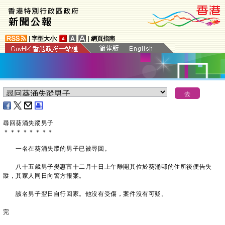
|
字型大小:
|
網頁指南
尋回葵涌失蹤男子
＊
＊
＊
＊
＊
＊
＊
＊
一名在葵涌失蹤的男子已被尋回。
八十五歲男子樊惠富十二月十日上午離開其位於葵涌邨的住所後便告失
蹤，其家人同日向警方報案。
該名男子翌日自行回家。他沒有受傷，案件沒有可疑。
完