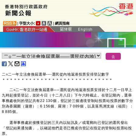
|
字型大小:
|
網頁指南
二○二一年立法會換屆選舉----選民從內地返港投票安排登記數字
＊
＊
＊
＊
＊
＊
＊
＊
＊
＊
＊
＊
＊
＊
＊
＊
＊
＊
＊
＊
＊
＊
＊
＊
＊
＊
＊
＊
＊
二○二一年立法會換屆選舉──選民從內地返港投票安排於十二月一日早上
九時起接受登記，並於今日（十二月八日）下午六時截止。在登記期內，選舉
事務處收到的登記共有22 130個，登記於三個邊境管制站投票站投票的數字分
別為香園圍（蓮塘）：6 156個、羅湖：7 089個，以及落馬洲支線（福田）：
8 885個。
選舉事務處於接獲登記的三天內以短訊及／或電郵向已登記的選民發出
「登記結果通知書」，以確認他們是否已獲成功登記在指定的管制站投票站投
票。