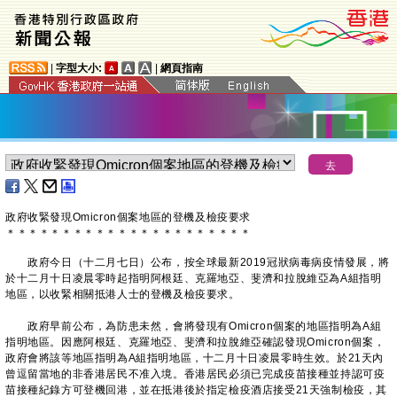
|
字型大小:
|
網頁指南
政府收緊發現Omicron個案地區的登機及檢疫要求
＊
＊
＊
＊
＊
＊
＊
＊
＊
＊
＊
＊
＊
＊
＊
＊
＊
＊
＊
＊
＊
＊
政府今日（十二月七日）公布，按全球最新2019冠狀病毒病疫情發展，將
於十二月十日凌晨零時起指明阿根廷、克羅地亞、斐濟和拉脫維亞為A組指明
地區，以收緊相關抵港人士的登機及檢疫要求。
政府早前公布，為防患未然，會將發現有Omicron個案的地區指明為A組
指明地區。因應阿根廷、克羅地亞、斐濟和拉脫維亞確認發現Omicron個案，
政府會將該等地區指明為A組指明地區，十二月十日凌晨零時生效。於21天內
曾逗留當地的非香港居民不准入境。香港居民必須已完成疫苗接種並持認可疫
苗接種紀錄方可登機回港，並在抵港後於指定檢疫酒店接受21天強制檢疫，其