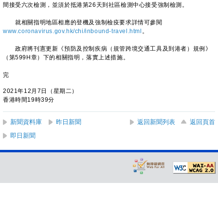
間接受六次檢測，並須於抵港第26天到社區檢測中心接受強制檢測。
就相關指明地區相應的登機及強制檢疫要求詳情可參閱
www.coronavirus.gov.hk/chi/inbound-travel.html
。
政府將刊憲更新《預防及控制疾病（規管跨境交通工具及到港者）規例》
（第599H章）下的相關指明，落實上述措施。
完
2021年12月7日（星期二）
香港時間19時39分
新聞資料庫
昨日新聞
返回新聞列表
返回頁首
即日新聞