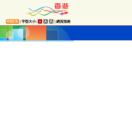
|
字型大小:
|
網頁指南