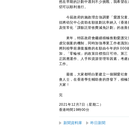
然在早期的計劃中遇到不少挑戰，我希望在
切可以順利進行。
今屆政府的施政理念強調要「愛護兒童、
括將幼兒中心資助名額規劃比率納入《香港
及恆常化「課餘託管收費減免計劃」的改善
來年，特區政府會繼續積極推動愛護兒童
虐兒個案的機制，同時加強專業工作者識別
將到校學前康復服務的名額由今年的9 000
加，「零輪候」的政策目標指日可待。第三
正因應運作、人手和資源管理等因素，考慮
工作。
最後，大家都明白要建立一個關愛社會，
會人士，在香港學生輔助會的啓發下，積極
大家！
完
2021年12月7日（星期二）
香港時間19時00分
新聞資料庫
昨日新聞