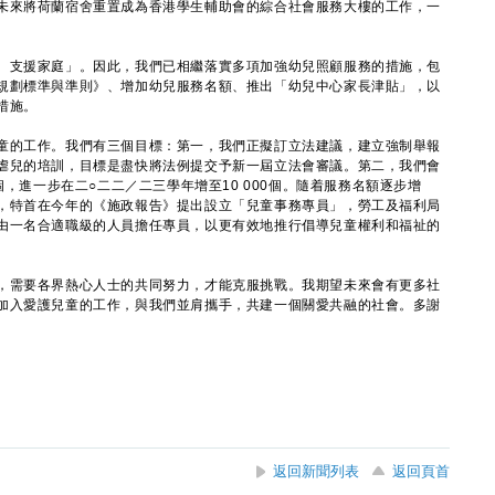
未來將荷蘭宿舍重置成為香港學生輔助會的綜合社會服務大樓的工作，一
支援家庭」。因此，我們已相繼落實多項加強幼兒照顧服務的措施，包
規劃標準與準則》、增加幼兒服務名額、推出「幼兒中心家長津貼」，以
措施。
的工作。我們有三個目標：第一，我們正擬訂立法建議，建立強制舉報
虐兒的培訓，目標是盡快將法例提交予新一屆立法會審議。第二，我們會
個，進一步在二○二二／二三學年增至10 000個。隨着服務名額逐步增
，特首在今年的《施政報告》提出設立「兒童事務專員」，勞工及福利局
由一名合適職級的人員擔任專員，以更有效地推行倡導兒童權利和福祉的
需要各界熱心人士的共同努力，才能克服挑戰。我期望未來會有更多社
加入愛護兒童的工作，與我們並肩攜手，共建一個關愛共融的社會。多謝
返回新聞列表
返回頁首