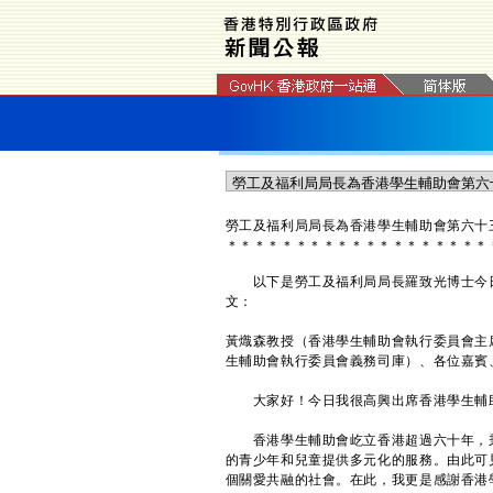
勞工及福利局局長為香港學生輔助會第六十
＊
＊
＊
＊
＊
＊
＊
＊
＊
＊
＊
＊
＊
＊
＊
＊
＊
＊
＊
以下是勞工及福利局局長羅致光博士今日
文：
黃熾森教授（香港學生輔助會執行委員會主
生輔助會執行委員會義務司庫）、各位嘉賓
大家好！今日我很高興出席香港學生輔助
香港學生輔助會屹立香港超過六十年，秉
的青少年和兒童提供多元化的服務。由此可
個關愛共融的社會。在此，我更是感謝香港