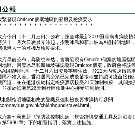
收緊發現Omicron個案地區的登機及檢疫要求
＊
＊
＊
＊
＊
＊
＊
＊
＊
＊
＊
＊
＊
＊
＊
＊
＊
＊
＊
府今日（十二月三日）公布，按全球最新2019冠狀病毒病疫情
將於十二月六日凌晨零時起，指明冰島和新加坡為A組指明地區
關抵港人士的登機及檢疫要求。
早前公布，為防患未然，會將發現有Omicron個案的地區指明
明地區。因應冰島和新加坡確認發現Omicron個案，政府會將該
為A組指明地區，十二月六日凌晨零時生效。於21天內曾逗留當
居民不准入境。香港居民必須已完成疫苗接種並持認可疫苗接種
機回港，並在抵港後於指定檢疫酒店接受21天強制檢疫，其間接
，並須於抵港第26天到社區檢測中心接受強制檢測。
關指明地區相應的登機及強制檢疫要求詳情可參閱
oronavirus.gov.hk/chi/inbound-travel.html
。
將刊憲更新《預防及控制疾病（規管跨境交通工具及到港者
（第599H章）下的相關指明，落實上述措施。