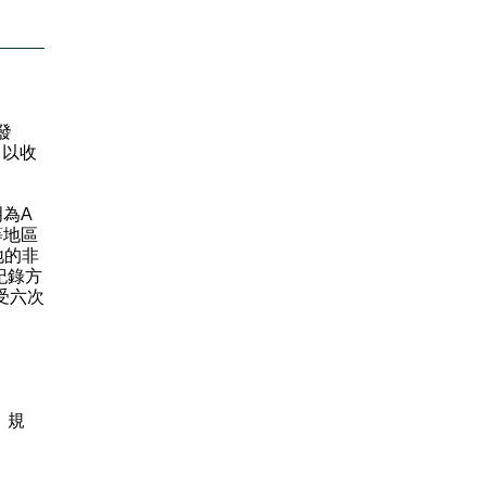
發
，以收
為A
等地區
地的非
紀錄方
受六次
）規