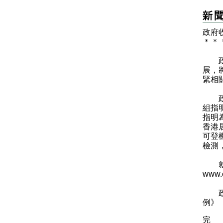
政府
＊
＊
​政
展，
緊相
政府
組指
指明
香港
可登
檢測
就相
www.c
政府
例》
完