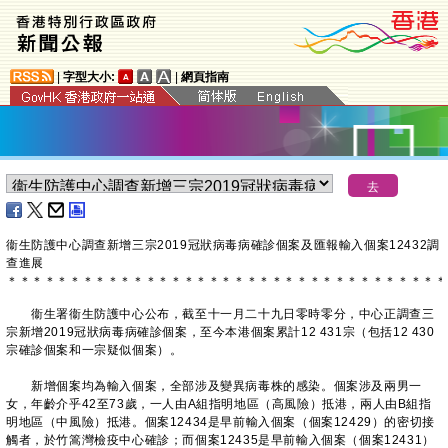
|
字型大小:
|
網頁指南
衞生防護中心調查新增三宗2019冠狀病毒病確診個案及匯報輸入個案12432調
查進展
＊
＊
＊
＊
＊
＊
＊
＊
＊
＊
＊
＊
＊
＊
＊
＊
＊
＊
＊
＊
＊
＊
＊
＊
＊
＊
＊
＊
＊
＊
＊
＊
＊
＊
＊
衞生署衞生防護中心公布，截至十一月二十九日零時零分，中心正調查三
宗新增2019冠狀病毒病確診個案，至今本港個案累計12 431宗（包括12 430
宗確診個案和一宗疑似個案）。
新增個案均為輸入個案，全部涉及變異病毒株的感染。個案涉及兩男一
女，年齡介乎42至73歲，一人由A組指明地區（高風險）抵港，兩人由B組指
明地區（中風險）抵港。個案12434是早前輸入個案（個案12429）的密切接
觸者，於竹篙灣檢疫中心確診；而個案12435是早前輸入個案（個案12431）