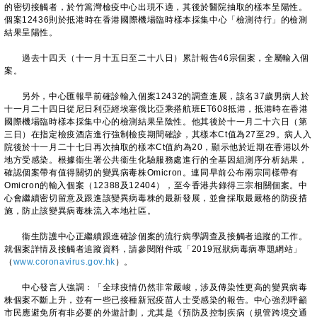
的密切接觸者，於竹篙灣檢疫中心出現不適，其後於醫院抽取的樣本呈陽性。
個案12436則於抵港時在香港國際機場臨時樣本採集中心「檢測待行」的檢測
結果呈陽性。
過去十四天（十一月十五日至二十八日）累計報告46宗個案，全屬輸入個
案。
另外，中心匯報早前確診輸入個案12432的調查進展，該名37歲男病人於
十一月二十四日從尼日利亞經埃塞俄比亞乘搭航班ET608抵港，抵港時在香港
國際機場臨時樣本採集中心的檢測結果呈陰性。他其後於十一月二十六日（第
三日）在指定檢疫酒店進行強制檢疫期間確診，其樣本Ct值為27至29。病人入
院後於十一月二十七日再次抽取的樣本Ct值約為20，顯示他於近期在香港以外
地方受感染。根據衞生署公共衞生化驗服務處進行的全基因組測序分析結果，
確認個案帶有值得關切的變異病毒株Omicron。連同早前公布兩宗同樣帶有
Omicron的輸入個案（12388及12404），至今香港共錄得三宗相關個案。中
心會繼續密切留意及跟進該變異病毒株的最新發展，並會採取最嚴格的防疫措
施，防止該變異病毒株流入本地社區。
衞生防護中心正繼續跟進確診個案的流行病學調查及接觸者追蹤的工作。
就個案詳情及接觸者追蹤資料，請參閱附件或「2019冠狀病毒病專題網站」
（
www.coronavirus.gov.hk
）。
中心發言人強調：「全球疫情仍然非常嚴峻，涉及傳染性更高的變異病毒
株個案不斷上升，並有一些已接種新冠疫苗人士受感染的報告。中心強烈呼籲
市民應避免所有非必要的外遊計劃，尤其是《預防及控制疾病（規管跨境交通