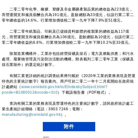
二零二零年化學、橡膠、塑膠及非金屬礦產製品業的總收益為223億元，
而營運開支和僱員薪酬合共為191億元。盈餘總額為33億元，佔該行業二零二
零年總收益的14.6%。行業增加價值較二零一九年下降7.9%至51億元。
二零二零年紙製品、印刷及已儲錄資料媒體的複製業的總收益為117億
元，而營運開支和僱員薪酬合共為106億元。盈餘總額為10億元，佔該行業二
零二零年總收益的8.8%。行業增加價值較二零一九年下降10.2%至33億元。
除製造業機構外，工業亦包括經營採礦及採石；電力及燃氣供應；和污水
處理、廢棄物管理及污染防治活動的機構。附表載列二零二零年工業（採礦及
採石業除外）的選定統計數字。
有關工業更詳細的統計調查結果將刊載於《2020年工業的業務表現及營運
特色的主要統計數字》報告書內。用戶可於二零二一年十二月底開始在政府統
計處網站（
www.censtatd.gov.hk/tc/EIndexbySubject.html?
pcode=B1080012&scode=310
）下載該報告書（PDF格式）。
查詢有關工業的業務表現及營運特色的主要統計數字，請與政府統計處工
業生產統計組聯絡（電話：3903 7246；電郵：
manufacturing@censtatd.gov.hk
）。
附件