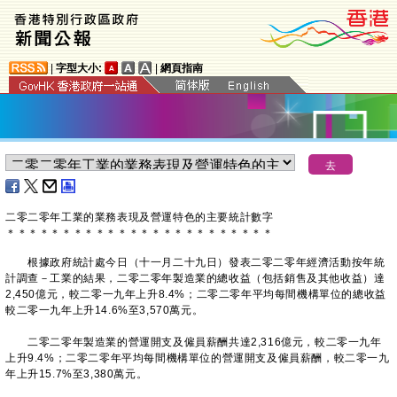
|
字型大小:
|
網頁指南
二零二零年工業的業務表現及營運特色的主要統計數字
＊
＊
＊
＊
＊
＊
＊
＊
＊
＊
＊
＊
＊
＊
＊
＊
＊
＊
＊
＊
＊
＊
＊
＊
根據政府統計處今日（十一月二十九日）發表二零二零年經濟活動按年統
計調查－工業的結果，二零二零年製造業的總收益（包括銷售及其他收益）達
2,450億元，較二零一九年上升8.4%；二零二零年平均每間機構單位的總收益
較二零一九年上升14.6%至3,570萬元。
二零二零年製造業的營運開支及僱員薪酬共達2,316億元，較二零一九年
上升9.4%；二零二零年平均每間機構單位的營運開支及僱員薪酬，較二零一九
年上升15.7%至3,380萬元。