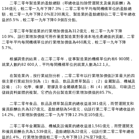
二零二零年製造業的盈餘總額（即總收益扣除營運開支及僱員薪酬）為
134億元，較二零一九年下降7.3%；二零二零年平均每間機構單位的盈餘總
額，較二零一九年下降2.0%至200萬元。製造業的盈餘總額佔二零二零年總收
益的5.5%，較二零一九年下降0.9個百分點。
二零二零年製造業的行業增加價值為312億元，較二零一九年下降
10.9%。該行業增加價值可用作量度製造業對香港本地生產總值的貢獻。二零
二零年平均每間機構單位的行業增加價值為460萬元，較二零一九年下降
5.7%。
根據調查的結果，在二零二零年，從事製造業的機構單位約有6 900間，
就業人數約82 600人，平均每間機構單位的就業人數為12.1人。
在製造業內，按行業組別分析，二零二零年以行業增加價值計算最大的四
個主要行業組別分別為（1）食品、飲品及煙草製品；（2）金屬製品、機械及
設備；（3）化學、橡膠、塑膠及非金屬礦產製品；和（4）紙製品、印刷及已
儲錄資料媒體的複製。它們合共佔製造業行業增加價值的85.7%。
二零二零年食品、飲品及煙草製品業的總收益達381億元，而營運開支和
僱員薪酬合共為327億元。盈餘總額為54億元，佔該行業二零二零年總收益的
14.2%。行業增加價值較二零一九年下降12.3%至105億元。
二零二零年金屬製品、機械及設備業的總收益達1,561億元，而營運開支
和僱員薪酬合共為1,539億元。盈餘總額為22億元，佔該行業二零二零年總收
益的1.4%。行業增加價值較二零一九年下降13.2%至79億元。