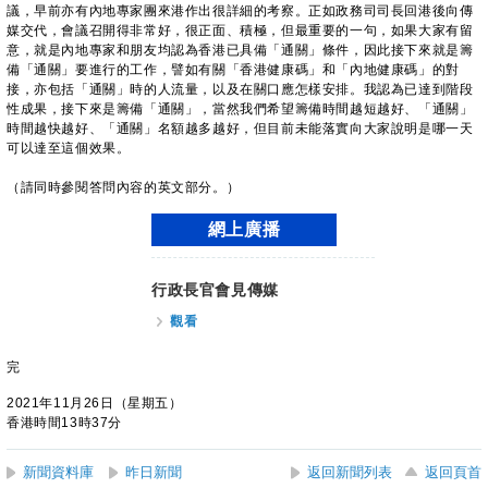
議，早前亦有內地專家團來港作出很詳細的考察。正如政務司司長回港後向傳
媒交代，會議召開得非常好，很正面、積極，但最重要的一句，如果大家有留
意，就是內地專家和朋友均認為香港已具備「通關」條件，因此接下來就是籌
備「通關」要進行的工作，譬如有關「香港健康碼」和「內地健康碼」的對
接，亦包括「通關」時的人流量，以及在關口應怎樣安排。我認為已達到階段
性成果，接下來是籌備「通關」，當然我們希望籌備時間越短越好、「通關」
時間越快越好、「通關」名額越多越好，但目前未能落實向大家說明是哪一天
可以達至這個效果。
（請同時參閱答問內容的英文部分。）
網上廣播
行政長官會見傳媒
觀看
完
2021年11月26日（星期五）
香港時間13時37分
新聞資料庫
昨日新聞
返回新聞列表
返回頁首