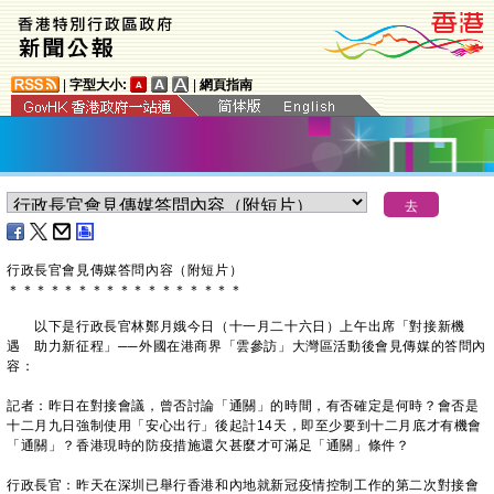
|
字型大小:
|
網頁指南
行政長官會見傳媒答問內容（附短片）
＊
＊
＊
＊
＊
＊
＊
＊
＊
＊
＊
＊
＊
＊
＊
＊
＊
以下是行政長官林鄭月娥今日（十一月二十六日）上午出席「對接新機
遇 助力新征程」──外國在港商界「雲參訪」大灣區活動後會見傳媒的答問內
容：
記者：昨日在對接會議，曾否討論「通關」的時間，有否確定是何時？會否是
十二月九日強制使用「安心出行」後起計14天，即至少要到十二月底才有機會
「通關」？香港現時的防疫措施還欠甚麼才可滿足「通關」條件？
行政長官：昨天在深圳已舉行香港和內地就新冠疫情控制工作的第二次對接會