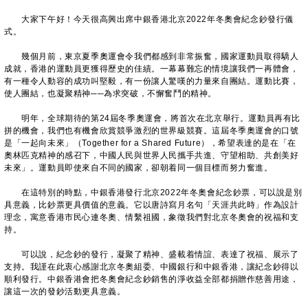
大家下午好！今天很高興出席中銀香港北京2022年冬奧會紀念鈔發行儀
式。
幾個月前，東京夏季奧運會令我們都感到非常振奮，國家運動員取得驕人
成就，香港的運動員更獲得歷史的佳績。一幕幕難忘的情境讓我們一再體會，
有一種令人動容的成功叫堅毅，有一份讓人驚嘆的力量來自團結。運動比賽，
使人團結，也凝聚精神──為求突破，不懈奮鬥的精神。
明年，全球期待的第24屆冬季奧運會，將首次在北京舉行。運動員再有比
拼的機會，我們也有機會欣賞競爭激烈的世界級競賽。這屆冬季奧運會的口號
是「一起向未來」（Together for a Shared Future），希望表達的是在「在
奧林匹克精神的感召下，中國人民與世界人民攜手共進、守望相助、共創美好
未來」。運動員即使來自不同的國家，卻朝着同一個目標而努力奮進。
在這特別的時點，中銀香港發行北京2022年冬奧會紀念鈔票，可以說是別
具意義，比鈔票更具價值的意義。它以唐詩寫月名句「天涯共此時」作為設計
理念，寓意香港市民心連冬奧、情繫祖國，象徵我們對北京冬奧會的祝福和支
持。
可以說，紀念鈔的發行，凝聚了精神、盛載着情誼、表達了祝福、展示了
支持。我謹在此衷心感謝北京冬奧組委、中國銀行和中銀香港，讓紀念鈔得以
順利發行。中銀香港會把冬奧會紀念鈔銷售的淨收益全部都捐贈作慈善用途，
讓這一次的發鈔活動更具意義。