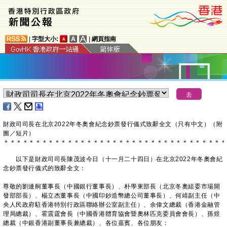
|
字型大小:
|
網頁指南
財政司司長在北京2022年冬奧會紀念鈔票發行儀式致辭全文（只有中文）（附
圖／短片）
＊
＊
＊
＊
＊
＊
＊
＊
＊
＊
＊
＊
＊
＊
＊
＊
＊
＊
＊
＊
＊
＊
＊
＊
＊
＊
＊
＊
＊
＊
＊
＊
＊
＊
＊
以下是財政司司長陳茂波今日（十一月二十四日）在北京2022年冬奧會紀
念鈔票發行儀式的致辭全文：
尊敬的劉連舸董事長（中國銀行董事長）、朴學東部長（北京冬奧組委市場開
發部部長）、楊立杰董事長（中國印鈔造幣總公司董事長）、何靖副主任（中
央人民政府駐香港特別行政區聯絡辦公室副主任）、余偉文總裁（香港金融管
理局總裁）、霍震霆會長（中國香港體育協會暨奧林匹克委員會會長）、孫煜
總裁（中銀香港副董事長兼總裁）、各位嘉賓、各位朋友：