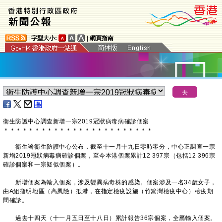
|
字型大小:
|
網頁指南
衞生防護中心調查新增一宗2019冠狀病毒病確診個案
＊
＊
＊
＊
＊
＊
＊
＊
＊
＊
＊
＊
＊
＊
＊
＊
＊
＊
＊
＊
＊
＊
＊
＊
衞生署衞生防護中心公布，截至十一月十九日零時零分，中心正調查一宗
新增2019冠狀病毒病確診個案，至今本港個案累計12 397宗（包括12 396宗
確診個案和一宗疑似個案）。
新增個案為輸入個案，涉及變異病毒株的感染。個案涉及一名34歲女子，
由A組指明地區（高風險）抵港，在指定檢疫設施（竹篙灣檢疫中心）檢疫期
間確診。
過去十四天（十一月五日至十八日）累計報告36宗個案，全屬輸入個案。