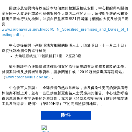
因應涉及變異病毒株確診本地個案的檢測及檢疫安排，中心提醒與相關個
案於同一大廈居住或於相關個案居住大廈內工作的人士，須按衞生署的公布於
指明日期進行強制檢測，並須自行監察直至21日屆滿（相關的大廈及檢測日期
見
www.coronavirus.gov.hk/pdf/CTN_Specified_premises_and_Dates_of_T
esting.pdf
）。
​中心亦提醒與下列指明地方相關的指明人士，須於明日（十一月二十日）
遵從強制檢測公告進行檢測：
大角咀凱帆道11號凱帆軒1座、2座及3座
衞生防護中心正繼續跟進確診個案的流行病學調查及接觸者追蹤的工作。
就個案詳情及接觸者追蹤資料，請參閱附件或「2019冠狀病毒病專題網站」
（
www.coronavirus.gov.hk
）。
中心發言人強調：「全球疫情仍然非常嚴峻，涉及傳染性更高的變異病毒
株個案不斷上升，並有一些已接種新冠疫苗人士受感染的報告。中心強烈呼籲
市民應避免所有非必要的外遊計劃，尤其是《預防及控制疾病（規管跨境交通
工具及到港者）規例》（第599H章）下的高風險指明地區。」
附件