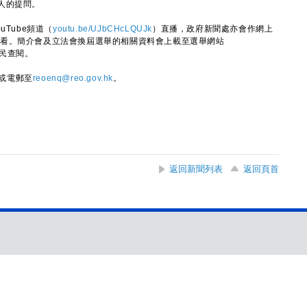
人的提問。
Tube頻道（
youtu.be/UJbCHcLQUJk
）直播，政府新聞處亦會作網上
看。簡介會及立法會換屆選舉的相關資料會上載至選舉網站
民查閱。
1或電郵至
reoenq@reo.gov.hk
。
返回新聞列表
返回頁首