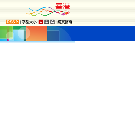
|
字型大小:
|
網頁指南