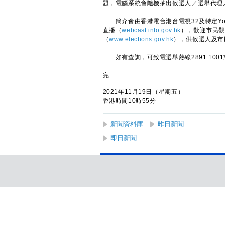
題，電腦系統會隨機抽出候選人／選舉代理
簡介會由香港電台港台電視32及特定You
直播（
webcast.info.gov.hk
），歡迎市民觀
（
www.elections.gov.hk
），供候選人及市
如有查詢，可致電選舉熱線2891 100
完
2021年11月19日（星期五）
香港時間10時55分
新聞資料庫
昨日新聞
即日新聞