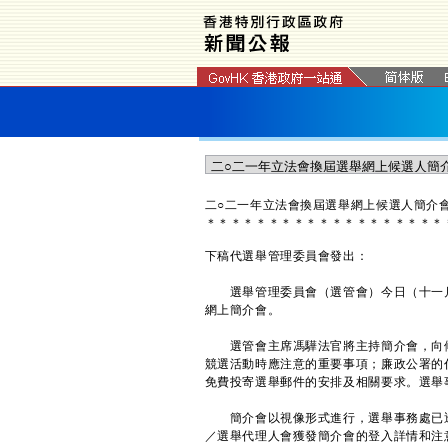
二○二一年立法會換屆選舉網上候選人簡介
＊
＊
＊
＊
＊
＊
＊
＊
＊
＊
＊
＊
＊
＊
＊
＊
＊
＊
＊
下稿代選舉管理委員會發出：
選舉管理委員會（選管會）今日（十一月
網上簡介會。
選管會主席馮驊法官將主持簡介會，向候
競選活動時應注意的重要事項；廉政公署的
免費投寄選舉郵件的安排及相關要求。選舉
簡介會以視像形式進行，選舉事務處已透
／選舉代理人會獲發簡介會的登入詳情和注