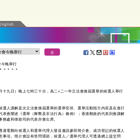
會今晚舉行
＊
＊
＊
＊
＊
十九日）晚上七時三十分，為二○二一年立法會換屆選舉的候選人舉行
選人講解是次立法會換屆選舉的選舉安排、選舉活動指引內容及在進行
代表會闡述《選舉（舞弊及非法行為）條例》；香港郵政的代表則會講解
事務處和律政司的代表亦會出席。
過電郵向候選人和選舉代理人發送邀請參與簡介會。成功登記的候選人
意事項。簡介會設有答問環節，候選人／選舉代理人可透過網上提交問