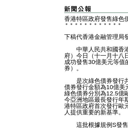
香港特區政府發售綠色
＊
＊
＊
＊
＊
＊
＊
＊
＊
＊
＊
＊
下稿代香港金融管理局
中華人民共和國香港
府）今日（十一月十八
成功發售30億美元等
券）。
是次綠色債券發行共有
債券發行金額為10億美
綠色債券分別為12.5億
今亞洲地區最長發行年
港特區政府首次發行歐
人提供重要的新基準。
這批根據規例S發售的