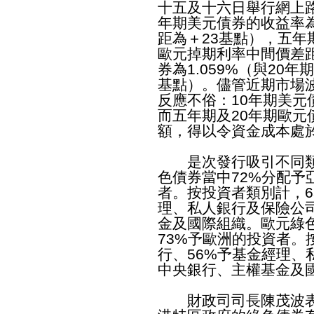
十五及十六日舉行網上
年期美元債券的收益率為1
距為＋23基點），五年期
歐元掉期利率中間價差距
券為1.059%（與20
基點）。儘管近期市場
反應不俗：10年期美元
而五年期及20年期歐元
額，得以令資金成本處
是次發行吸引不同類
色債券當中72%分配予
者。按投資者類別計，6
理、私人銀行及保險公司
金及國際組織。歐元綠色
73%予歐洲的投資者。
行、56%予基金經理、
中央銀行、主權基金及
財政司司長陳茂波表