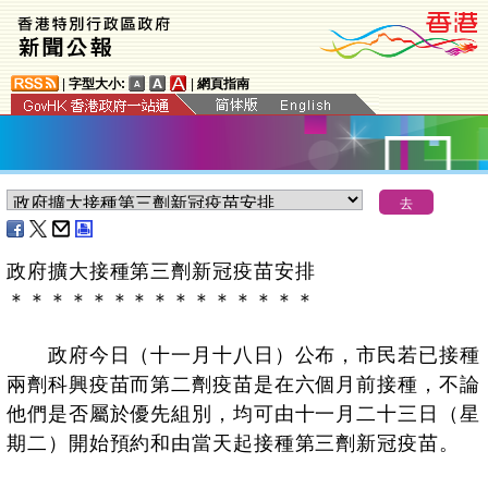
|
字型大小:
|
網頁指南
政府擴大接種第三劑新冠疫苗安排
＊
＊
＊
＊
＊
＊
＊
＊
＊
＊
＊
＊
＊
＊
＊
政府今日（十一月十八日）公布，市民若已接種
兩劑科興疫苗而第二劑疫苗是在六個月前接種，不論
他們是否屬於優先組別，均可由十一月二十三日（星
期二）開始預約和由當天起接種第三劑新冠疫苗。