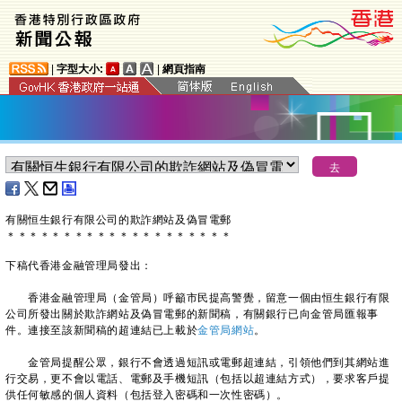
|
字型大小:
|
網頁指南
有關恒生銀行有限公司的欺詐網站及偽冒電郵
＊
＊
＊
＊
＊
＊
＊
＊
＊
＊
＊
＊
＊
＊
＊
＊
＊
＊
＊
＊
下稿代香港金融管理局發出：
香港金融管理局（金管局）呼籲市民提高警覺，留意一個由恒生銀行有限
公司所發出關於欺詐網站及偽冒電郵的新聞稿，有關銀行已向金管局匯報事
件。連接至該新聞稿的超連結已上載於
金管局網站
。
金管局提醒公眾，銀行不會透過短訊或電郵超連結，引領他們到其網站進
行交易，更不會以電話、電郵及手機短訊（包括以超連結方式），要求客戶提
供任何敏感的個人資料（包括登入密碼和一次性密碼）。