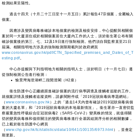
檢測結果呈陽性。
過去十四天（十月二十三日至十一月五日）累計報告47宗個案，全屬輸入
個案。
因應涉及變異病毒株確診本地個案的檢測及檢疫安排，中心提醒與相關個
案於同一大廈居住或於相關個案居住大廈內工作的人士，須於衞生署公布有關
確診個案後的第三、七、12及19日進行強制檢測。他們須自我監察直至21日
屆滿。相關指明地方涉及的強制檢測限期載列於政府網頁
www.coronavirus.gov.hk/pdf/CTN_Specified_premises_and_Dates_of_T
esting.pdf
。
中心亦提醒與下列指明地方相關的指明人士，須於明日（十一月七日）遵
從強制檢測公告進行檢測：
愉景灣海澄湖畔二段閒澄閣（H2座）
衞生防護中心正繼續跟進確診個案的流行病學調查及接觸者追蹤的工作。
就個案詳情及接觸者追蹤資料，請參閱附件或「2019冠狀病毒病專題網站」
（
www.coronavirus.gov.hk
）上的「過去14天內曾有確診2019冠狀病毒病個
案的大廈名單」和「2019冠狀病毒病的本地最新情況」。衞生署亦一直密切監
察嚴重急性呼吸綜合症冠狀病毒2（SARS-CoV-2）變異株的情況，就值得關
切的變異病毒株和值得關注的變異病毒株進行全基因組測序分析的相關數據，
已上載於衞生防護中心網頁
（
www.chp.gov.hk/tc/statistics/data/10/641/100135/6973.html
），並會定
期更新。