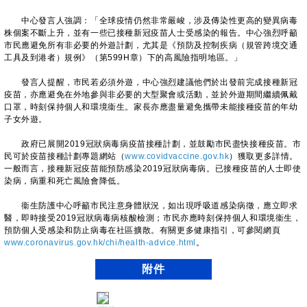
中心發言人強調：「全球疫情仍然非常嚴峻，涉及傳染性更高的變異病毒
株個案不斷上升，並有一些已接種新冠疫苗人士受感染的報告。中心強烈呼籲
市民應避免所有非必要的外遊計劃，尤其是《預防及控制疾病（規管跨境交通
工具及到港者）規例》（第599H章）下的高風險指明地區。」
發言人提醒，市民若必須外遊，中心強烈建議他們於出發前完成接種新冠
疫苗，亦應避免在外地參與非必要的大型聚會或活動，並於外遊期間繼續佩戴
口罩，時刻保持個人和環境衞生。家長亦應盡量避免攜帶未能接種疫苗的年幼
子女外遊。
政府已展開2019冠狀病毒病疫苗接種計劃，並鼓勵市民盡快接種疫苗。市
民可於疫苗接種計劃專題網站（
www.covidvaccine.gov.hk
）獲取更多詳情。
一般而言，接種新冠疫苗能預防感染2019冠狀病毒病。已接種疫苗的人士即使
染病，病重和死亡風險會降低。
衞生防護中心呼籲市民注意身體狀況，如出現呼吸道感染病徵，應立即求
醫，即時接受2019冠狀病毒病核酸檢測；市民亦應時刻保持個人和環境衞生，
預防個人受感染和防止病毒在社區擴散。有關更多健康指引，可參閱網頁
www.coronavirus.gov.hk/chi/health-advice.html
。
附件