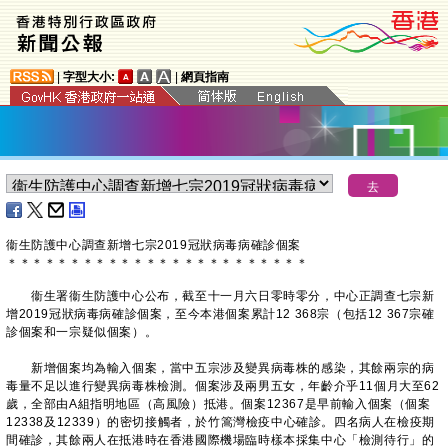
|
字型大小:
|
網頁指南
衞生防護中心調查新增七宗2019冠狀病毒病確診個案
＊
＊
＊
＊
＊
＊
＊
＊
＊
＊
＊
＊
＊
＊
＊
＊
＊
＊
＊
＊
＊
＊
＊
＊
衞生署衞生防護中心公布，截至十一月六日零時零分，中心正調查七宗新
增2019冠狀病毒病確診個案，至今本港個案累計12 368宗（包括12 367宗確
診個案和一宗疑似個案）。
新增個案均為輸入個案，當中五宗涉及變異病毒株的感染，其餘兩宗的病
毒量不足以進行變異病毒株檢測。個案涉及兩男五女，年齡介乎11個月大至62
歲，全部由A組指明地區（高風險）抵港。個案12367是早前輸入個案（個案
12338及12339）的密切接觸者，於竹篙灣檢疫中心確診。四名病人在檢疫期
間確診，其餘兩人在抵港時在香港國際機場臨時樣本採集中心「檢測待行」的