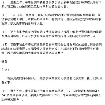
（一）過去五年，每年音樂事務處開辦多少班次的中西樂器訓練課程及舉辦了
多少項活動，並按課程及活動名稱列出參加者人數；
（二）二○二○年一月至今，有多少項活動因2019冠狀病毒病疫情而延期、取
消或改於網上舉行，並按活動名稱列出有關詳情，包括活動的安排和內容有何
改動，以及受影響的參加者人數；
（三）至今有多少班次的課程因疫情而改為網上授課；網上授課對學員的學習
進度有何影響，以及有多少名學員需用較面授課為長的時間完成課程；及
（四）音樂事務處有否就英國皇家音樂學院聯合委員會考試的成績，與器樂訓
練計劃的結業資歷，在認受性方面進行比較；在該計劃下取得的資歷有何優
勢，以及哪些地區的大學音樂學院承認該資歷？
答覆：
主席：
就議員提問的各個部分，經諮詢康樂及文化事務署（康文署）後，我現回
覆如下：
（一）過去五年，康文署轄下的音樂事務處舉辦了1 799項音樂推廣活動及5
740個音樂訓練項目，參與人次共有869 233。每年舉辦的活動次數及參與人
次列載於附件一。