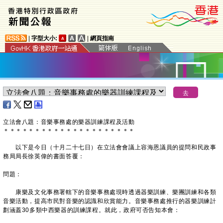
|
字型大小:
|
網頁指南
立法會八題：音樂事務處的樂器訓練課程及活動
＊
＊
＊
＊
＊
＊
＊
＊
＊
＊
＊
＊
＊
＊
＊
＊
＊
＊
＊
＊
＊
以下是今日（十月二十七日）在立法會會議上容海恩議員的提問和民政事
務局局長徐英偉的書面答覆：
問題：
康樂及文化事務署轄下的音樂事務處現時透過器樂訓練、樂團訓練和各類
音樂活動，提高市民對音樂的認識和欣賞能力。音樂事務處推行的器樂訓練計
劃涵蓋30多類中西樂器的訓練課程。就此，政府可否告知本會：