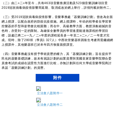
（二）由二○二○年至今，共有463項音樂推廣活動及523個音樂訓練項目受
2019冠狀病毒病疫情影響而延期、取消或改於網上舉行，詳情列載於附件二。
（三）受2019冠狀病毒病疫情影響，音樂事務處「器樂訓練計劃」曾改為全面
網上授課，以配合政府的防疫抗疫措施。網上授課時，年幼的初學者在學習掌
控樂器的手型和姿勢會比較困難；而在中、高級教學方面，教授演奏細膩的音
色時，亦受到一定的限制。為確保全數學員的學習進度能達致課程的學習目
標，該處已將二○一九／二○年度的課程延長多一年至二○二○／二一年度才完
成。現時，除了280班（學員1 327人）中西吹管樂器班因衞生考慮而需繼續網
上授課外，其他樂器班已於本年四月恢復面授課堂。
（四）音樂事務處沒有授予學術資歷的權力，其「器樂訓練計劃」旨在提供平
民化的器樂基礎訓練，故未有就該計劃的結業資歷與英國皇家音樂學院聯合委
員會考試的成績在認受性方面進行比較，亦無計劃與任何大學或音樂學院商討
承認「器樂訓練計劃」的資歷。
附件
立法會八題附件一
立法會八題附件二