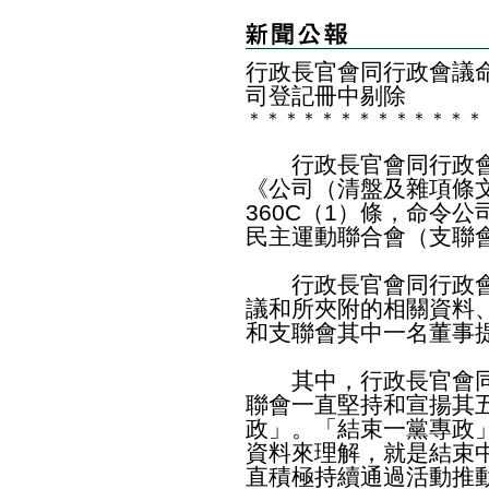
行政長官會同行政會議
司登記冊中剔除
＊
＊
＊
＊
＊
＊
＊
＊
＊
＊
＊
＊
＊
行政長官會同行政會
《公司（清盤及雜項條文
360C（1）條，命令
民主運動聯合會（支聯
行政長官會同行政會
議和所夾附的相關資料
和支聯會其中一名董事
其中，行政長官會同
聯會一直堅持和宣揚其
政」。「結束一黨專政
資料來理解，就是結束
直積極持續通過活動推