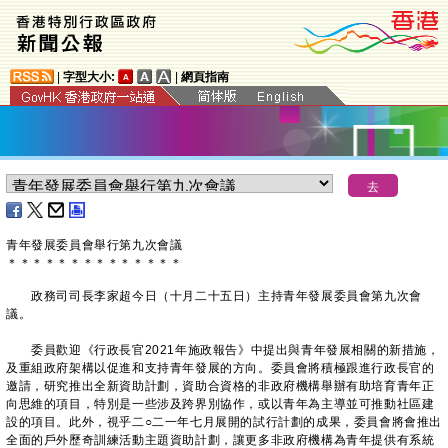
|
字型大小:
|
網頁指南
青年發展委員會舉行第九次會議
＊
＊
＊
＊
＊
＊
＊
＊
＊
＊
＊
＊
＊
＊
政務司司長李家超今日（十月二十五日）主持青年發展委員會第九次會
議。
委員歡迎《行政長官2021年施政報告》中提出與青年發展相關的新措施，
及重組政府架構以促進和支持青年發展的方向。委員會將積極跟進行政長官的
邀請，研究推出全新資助計劃，資助合資格的非政府機構舉辦有助培育青年正
向思維的項目，特別是一些涉及跨界別協作，或以青年為主導並可推動社區建
設的項目。此外，視乎二○二一年七月展開的試行計劃的成果，委員會將會推出
全面的戶外歷奇訓練活動主題資助計劃，讓更多非政府機構為青年提供有系統