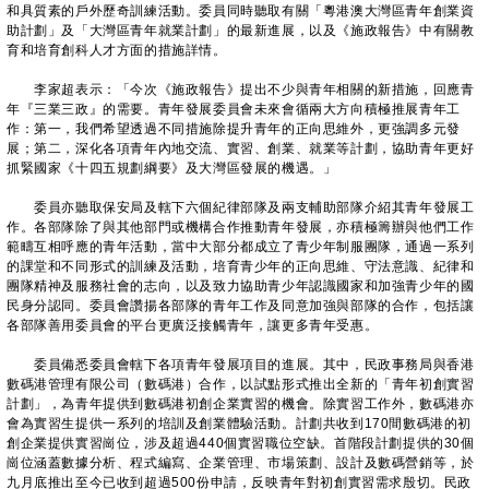
和具質素的戶外歷奇訓練活動。委員同時聽取有關「粵港澳大灣區青年創業資
助計劃」及「大灣區青年就業計劃」的最新進展，以及《施政報告》中有關教
育和培育創科人才方面的措施詳情。
李家超表示：「今次《施政報告》提出不少與青年相關的新措施，回應青
年『三業三政』的需要。青年發展委員會未來會循兩大方向積極推展青年工
作：第一，我們希望透過不同措施除提升青年的正向思維外，更強調多元發
展；第二，深化各項青年內地交流、實習、創業、就業等計劃，協助青年更好
抓緊國家《十四五規劃綱要》及大灣區發展的機遇。」
委員亦聽取保安局及轄下六個紀律部隊及兩支輔助部隊介紹其青年發展工
作。各部隊除了與其他部門或機構合作推動青年發展，亦積極籌辦與他們工作
範疇互相呼應的青年活動，當中大部分都成立了青少年制服團隊，通過一系列
的課堂和不同形式的訓練及活動，培育青少年的正向思維、守法意識、紀律和
團隊精神及服務社會的志向，以及致力協助青少年認識國家和加強青少年的國
民身分認同。委員會讚揚各部隊的青年工作及同意加強與部隊的合作，包括讓
各部隊善用委員會的平台更廣泛接觸青年，讓更多青年受惠。
委員備悉委員會轄下各項青年發展項目的進展。其中，民政事務局與香港
數碼港管理有限公司（數碼港）合作，以試點形式推出全新的「青年初創實習
計劃」，為青年提供到數碼港初創企業實習的機會。除實習工作外，數碼港亦
會為實習生提供一系列的培訓及創業體驗活動。計劃共收到170間數碼港的初
創企業提供實習崗位，涉及超過440個實習職位空缺。首階段計劃提供的30個
崗位涵蓋數據分析、程式編寫、企業管理、市場策劃、設計及數碼營銷等，於
九月底推出至今已收到超過500份申請，反映青年對初創實習需求殷切。民政