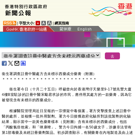
|
字型大小:
|
網頁指南
衞生署調查註冊中醫處方含未標示西藥成分藥膏（附圖）
＊
＊
＊
＊
＊
＊
＊
＊
＊
＊
＊
＊
＊
＊
＊
＊
＊
＊
＊
＊
＊
＊
＊
＊
＊
衞生署今日（十月二十五日）呼籲曾向於香港灣仔天樂里9-17號兆豐大廈
4樓B室駐診的註冊中醫宋勵君求診的市民，應停用其處方的一款藥膏，因為它
被發現含有未標示的西藥成分。
根據醫院管理局近日呈報的一宗懷疑中毒個案，署方突擊搜查上述註冊中
醫的處所，並檢獲一批外用製劑。署方今日接獲政府化驗所對該批製劑的化驗
結果，顯示當中一款黃色藥膏樣本（見附圖）含有未標示的西藥成分，包括
「丙酸氯倍他索」和「咪康唑」。警方今日拘捕一名50歲女子，涉嫌非法管有
第1部毒藥及未經註冊藥劑製品。初步調查顯示，有關藥膏在內地製造及由上述