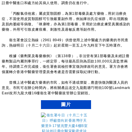
註冊中醫進口和處方給其病人使用。調查仍在進行中。
「丙酸氯倍他索」屬皮質類固醇，為第1部毒藥及處方藥物，用於治療炎
症，不當使用皮質類固醇可引致嚴重副作用，例如庫欣氏症候群，即出現圓臉
及肌肉萎縮等病徵。「咪康唑」亦為第1部毒藥，常用於治療皮膚受真菌感染的
藥物，外用可引致皮膚痕癢、刺激性及過敏反應等副作用。
衞生署會設立熱線（2961 8949）供曾使用上述中醫處方的藥膏的市民查
詢，熱線明日（十月二十六日）起於星期一至五上午九時至下午五時運作。
根據《藥劑業及毒藥條例》（第138章），非法管有第1部毒藥及未經註冊
藥劑製品均屬刑事罪行，一經定罪，每項最高罰則為罰款100,000元及監禁兩
年。待調查工作完成後，衞生署會就檢控事宜徵詢律政司的意見。署方亦會將
個案轉介香港中醫藥管理委員會考慮是否需要採取紀律行動。
曾獲上述中醫處方藥膏的市民，如有不適或懷疑，應盡快徵詢醫護人員的
意見。市民可在辦公時間內，將有關產品送交九龍觀塘巧明街100號Landmark
East友邦九龍大樓16樓衞生署中醫藥規管辦公室銷毀。
圖片