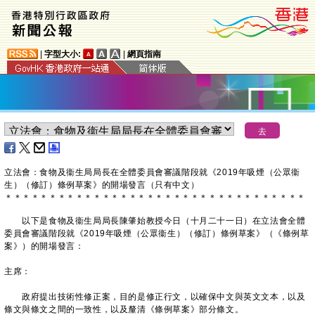
|
字型大小:
|
網頁指南
立法會：食物及衞生局局長在全體委員會審議階段就《2019年吸煙（公眾衞
生）（修訂）條例草案》的開場發言（只有中文）
＊
＊
＊
＊
＊
＊
＊
＊
＊
＊
＊
＊
＊
＊
＊
＊
＊
＊
＊
＊
＊
＊
＊
＊
＊
＊
＊
＊
＊
＊
＊
＊
＊
＊
以下是食物及衞生局局長陳肇始教授今日（十月二十一日）在立法會全體
委員會審議階段就《2019年吸煙（公眾衞生）（修訂）條例草案》（《條例草
案》）的開場發言：
主席：
政府提出技術性修正案，目的是修正行文，以確保中文與英文文本，以及
條文與條文之間的一致性，以及釐清《條例草案》部分條文。