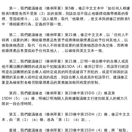
第一，我們建議修改《條例草案》第5條，修正中文文本中「如任何人根據
附表5獲豁免而不受第（2）款的規限，則該款並不阻止他吸煙或攜帶燃着的香
煙、雪茄或煙斗」，以「該人吸用」取代「他吸煙」，使文本與經修訂的附表5
中「傳統吸煙行為」定義的字眼一致。
第二，我們建議修改《條例草案》第21條，修正中文文本，以「任何人不
得將（或要約將）傳統吸煙產品售賣予或將傳統吸煙產品給予任何其他人，以
換取換物憑證」取代「任何人不得接受或要約接受換物憑證作為交換，而將傳
統吸煙產品售賣或給予任何其他人」，以確保與英文文本一致。
第三，我們建議修訂《條例草案》第21條，訂明一個合夥中的合夥人或其
他不屬法團的團體的成員如干犯擬議第15DA（4）條所訂罪行，而該罪行經證
明是在該團體的某合夥人或特定成員的同意或縱容下所犯的，或是可歸因於該
團體的某合夥人或特定成員的疏忽，則該合夥人或成員亦犯該罪行。建議修正
案是為確保對各種另類吸煙產品的業務施加相同程度的管制。
第四，我們建議修改《條例草案》第23條中第15DG（2）條及第
15DH（5）（a）條，明確訂明海關人員根據擬議條文行使扣留某人的權力只
限於一段合理時間。
第五，我們建議修改《條例草案》第23條中第15DH（2）條，修正中文文
本，由「第（1）（a）條」改為「第（1）（a）款」。
最後，我們建議修改《條例草案》第23條中第15DH（4）條，將「檢取」