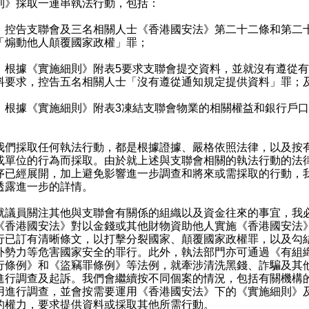
則》採取一連串執法行動，包括：
）控告支聯會及三名相關人士《香港國安法》第二十二條和第二
「煽動他人顛覆國家政權」罪；
）根據《實施細則》附表5要求支聯會提交資料，並就沒有遵從
料要求，控告五名相關人士「沒有遵從通知規定提供資料」罪；
）根據《實施細則》附表3凍結支聯會物業的相關權益和銀行戶
。
採取任何執法行動，都是根據證據、嚴格依照法律，以及按
或單位的行為而採取。由於就上述與支聯會相關的執法行動的法
序已經展開，加上避免影響進一步調查和將來或需採取的行動，
透露進一步的詳情。
員關注其他與支聯會有關係的組織以及資金往來的事宜，我
《香港國安法》對以金錢或其他財物資助他人實施《香港國安法
行已訂有清晰條文，以打擊分裂國家、顛覆國家政權罪，以及勾
外勢力等危害國家安全的罪行。此外，執法部門亦可通過《有組
行條例》和《盜竊罪條例》等法例，就牽涉清洗黑錢、詐騙及其
進行調查及起訴。我們會繼續按不同個案的情況，包括有關機構
用進行調查，並會按需要運用《香港國安法》下的《實施細則》
的權力，要求提供資料或採取其他所需行動。