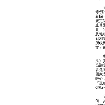
至於
條例
剔除
規定
止其
此，
及雜
到相
所收
文）
主席
法》
凸顯
多危
國家
輕心
「孤
煽動
我亦
何，