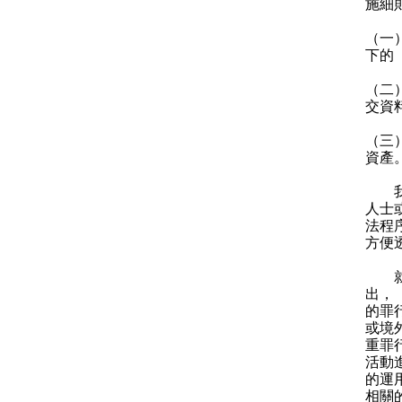
施細
（一
下的
（二
交資
（三
資產
我們
人士
法程
方便
就議
出，
的罪
或境
重罪
活動
的運
相關