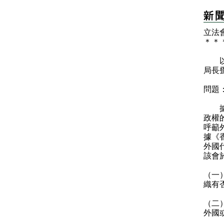
立法
＊
＊
以下
局長
問題
據報
政權
呼籲
據《
外國
該會
（一
織有
（二
外國