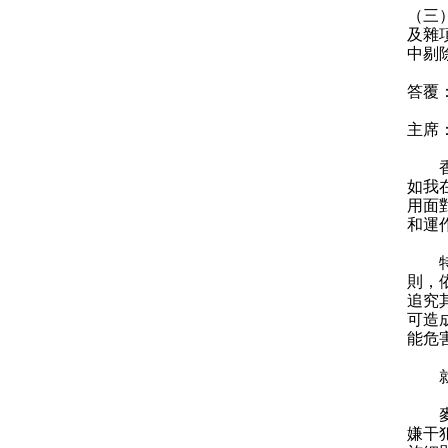
（三
及雜
中剔
答覆
主席
香港
如我
用面
和運
特區
則，
追究
可造
能危
就麥
麥議
嫌干