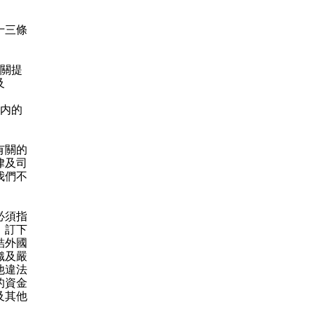
十三條
有關提
及
口内的
有關的
律及司
我們不
必須指
》訂下
結外國
織及嚴
他違法
的資金
及其他