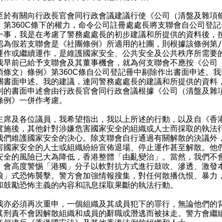
有關向行政長官會同行政會議建議行使《公司（清盤及雜項
》第360C條下的權力，命令公司註冊處處長將支聯會自公司登記
一事，我是在考慮了警務處處長的初步建議和所提供的資料後，
認為假若支聯會是《社團條例》所適用的社團，則根據該條例第
運作或繼續運作，是維護國家安全、公共安全及公共秩序所需要
我早前已給予支聯會及其董事機會，就為何支聯會不應按《公司
項條文）條例》第360C條自公司登記冊中剔除作出書面申述。我
關書面申述。我的建議，連同警務處處長的建議和所提供的資料
到的書面申述會由行政長官會同行政會議根據《公司（清盤及雜
條例》一併作考慮。
及各位議員，我希望指出，我以上所述的行動，以及自《香
實施後，其他針對涉嫌危害國家安全的組織或人士而採取的執法
我們維護國家安全的決心。除支聯會自行通過有關解散的決議外
害國家安全的人士或組織紛紛宣佈退場、停止運作甚至解散。他
安全的風險已大為降低，香港整體「由亂變治」。當然，我們不
，會高度警惕「港獨」分子以軟對抗方式進行鼓吹、滲透、激發
狼」式恐怖襲擊。警方會加強情報搜集，對任何散播仇恨、暴力
和鼓勵恐怖主義的內容和訊息採取果斷的執法行動。
必須再次重申，一個組織及其成員犯下的罪行，無論他們的
其刑責不會因解散組織和成員的辭職或潛逃而被抹走。警方會繼