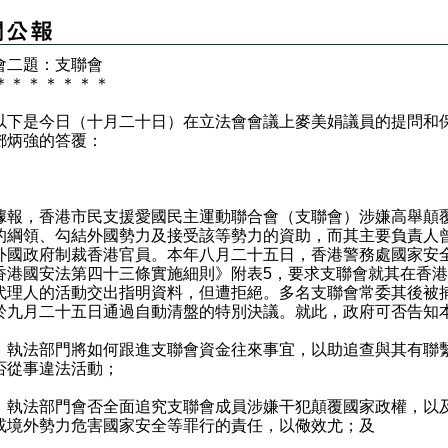
會二題：支聯會
＊
＊
＊
＊
＊
＊
＊
是今日（十月二十日）在立法會會議上麥美娟議員的提問和
鄧炳強的答覆：
：
，香港市民支援愛國民主運動聯合會（支聯會）涉嫌高舉顛
的綱領、勾結外國勢力及接受該等勢力的資助，而其主要負責人
外國政府制裁香港官員。本年八月二十五日，香港警務處國家安
香港國安法第四十三條實施細則》附表5，要求支聯會就其在香
代理人的活動交出指明資料，但遭拒絕。多名支聯會常委其後被
於九月二十五日通過自動清盤的特別決議。就此，政府可否告知
）執法部門將如何跟進支聯會資金往來事宜，以助追查與其有聯
否從事違法活動；
）執法部門會否全面追究支聯會成員涉嫌干犯顛覆國家政權，以
或境外勢力危害國家安全等罪行的責任，以儆效尤；及