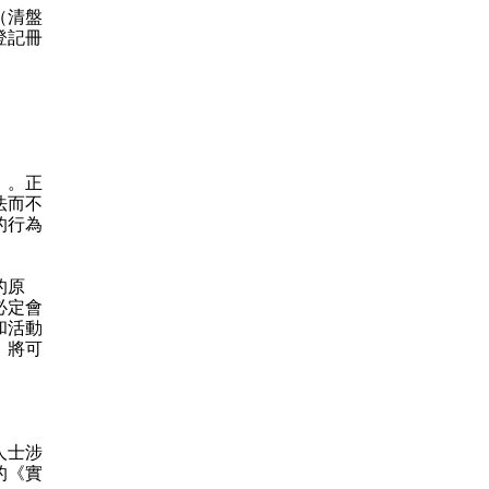
（清盤
登記冊
》。正
法而不
的行為
的原
必定會
和活動
，將可
人士涉
的《實