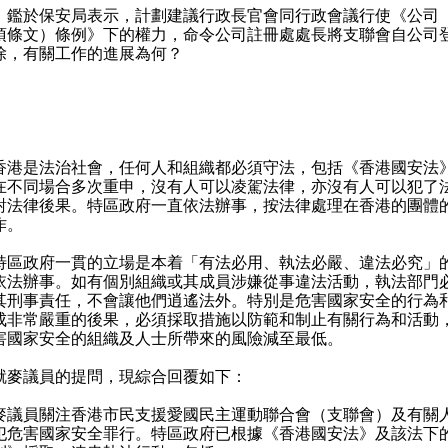
）鑑於保安局表示，計劃建議行政長官會同行政會議行使《公司
項條文）條例》下的權力，命令公司註冊處處長將支聯會自公司
除，有關工作的進展為何？
：
：
是法治社會，任何人和組織都必須守法，包括《香港國安法
在不同場合多次重申，沒有人可以凌駕法律，亦沒有人可以犯了
對法律後果。特區政府一直依法辦事，按法律處理在香港的團體
作。
政府一貫的立場是本着「有法必用、執法必嚴、違法必究」
依法辦事。如有個別組織或其成員涉嫌從事違法活動，執法部門
其刑事責任，不會讓他們逍遙法外。特別是危害國家安全的行為
成非常嚴重的後果，必須採取措施以防範和制止有關行為和活動
害國家安全的組織及人士所帶來的風險減至最低。
議員的提問，現綜合回覆如下：
員關注香港市民支援愛國民主運動聯合會（支聯會）及有關
犯危害國家安全罪行。特區政府已根據《香港國安法》及該法下