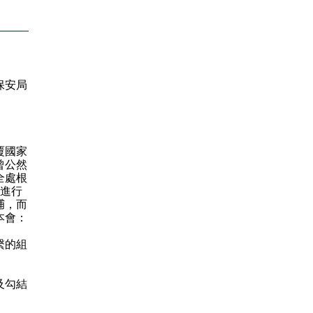
保安局
覆國家
曾公然
全處根
港進行
捕，而
本會：
繫的組
及勾結