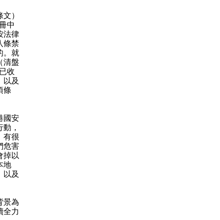
條文）
冊中
按法律
八條禁
的。就
（清盤
已收
，以及
項條
港國安
行動，
，有很
們危害
會掉以
本地
，以及
背景為
續全力