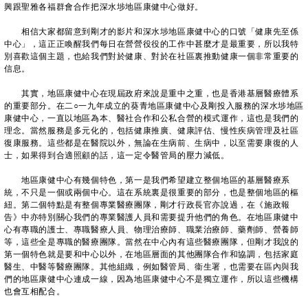
興跟聖雅各福群會合作把深水埗地區康健中心做好。
相信大家都留意到剛才的影片和深水埗地區康健中心的口號「健康先至係
中心」，這正正喚醒我們每日在營營役役的工作中甚麼才是最重要，所以我特
別喜歡這個主題，也給我們對於健康、對於在社區裏推動健康一個非常重要的
信息。
其實，地區康健中心在現屆政府來說是重中之重，也是香港基層醫療體系
的重要部分。在二○一九年成立的葵青地區康健中心及剛投入服務的深水埗地區
康健中心，一直以地區為本、醫社合作和公私合營的模式運作，這也是我們的
理念。當然服務是多元化的，包括健康推廣、健康評估、慢性疾病管理及社區
復康服務。這些都是在醫院以外，無論在生病前、生病中，以至需要康復的人
士，如果得到合適照顧的話，這一定令醫管局的壓力減低。
地區康健中心有幾個特色，第一是我們希望建立整個地區的基層醫療系
統，不只是一個或兩個中心。這在系統裏是很重要的部分，也是整個地區的樞
紐。第二個特點是有整個專業醫療團隊，剛才行政長官亦說過，在《施政報
告》中亦特別關心我們的專業醫護人員和需要提升他們的角色。在地區康健中
心有專職的護士、專職醫療人員、物理治療師、職業治療師、藥劑師、營養師
等，這些全是專職的醫療團隊。當然在中心內有這些醫療團隊，但剛才我說的
第一個特色就是要和中心以外，在地區層面的其他團隊合作和協調，包括家庭
醫生、中醫等醫療團隊。其他組織，例如醫管局、衞生署，也需要在區內與我
們的地區康健中心連成一線，因為地區康健中心不是獨立運作，所以這些機構
也會互相配合。