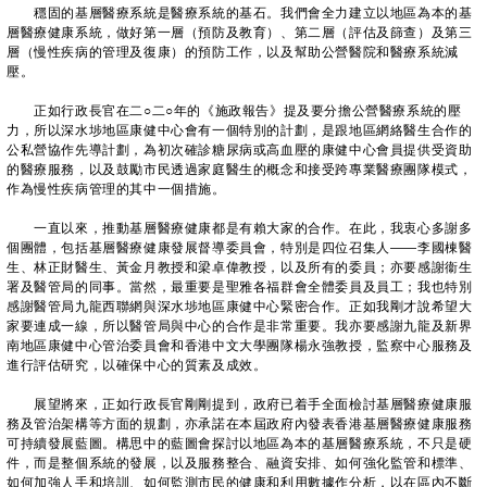
穩固的基層醫療系統是醫療系統的基石。我們會全力建立以地區為本的基
層醫療健康系統，做好第一層（預防及教育）、第二層（評估及篩查）及第三
層（慢性疾病的管理及復康）的預防工作，以及幫助公營醫院和醫療系統減
壓。
正如行政長官在二○二○年的《施政報告》提及要分擔公營醫療系統的壓
力，所以深水埗地區康健中心會有一個特別的計劃，是跟地區網絡醫生合作的
公私營協作先導計劃，為初次確診糖尿病或高血壓的康健中心會員提供受資助
的醫療服務，以及鼓勵市民透過家庭醫生的概念和接受跨專業醫療團隊模式，
作為慢性疾病管理的其中一個措施。
一直以來，推動基層醫療健康都是有賴大家的合作。在此，我衷心多謝多
個團體，包括基層醫療健康發展督導委員會，特別是四位召集人——李國棟醫
生、林正財醫生、黃金月教授和梁卓偉教授，以及所有的委員；亦要感謝衞生
署及醫管局的同事。當然，最重要是聖雅各福群會全體委員及員工；我也特別
感謝醫管局九龍西聯網與深水埗地區康健中心緊密合作。正如我剛才說希望大
家要連成一線，所以醫管局與中心的合作是非常重要。我亦要感謝九龍及新界
南地區康健中心管治委員會和香港中文大學團隊楊永強教授，監察中心服務及
進行評估研究，以確保中心的質素及成效。
展望將來，正如行政長官剛剛提到，政府已着手全面檢討基層醫療健康服
務及管治架構等方面的規劃，亦承諾在本屆政府內發表香港基層醫療健康服務
可持續發展藍圖。構思中的藍圖會探討以地區為本的基層醫療系統，不只是硬
件，而是整個系統的發展，以及服務整合、融資安排、如何強化監管和標準、
如何加強人手和培訓、如何監測市民的健康和利用數據作分析，以在區內不斷