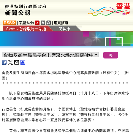
|
字型大小:
|
網頁指南
食物及衞生局局長會出席深水埗地區康健中心開幕典禮致辭（只有中文）（附
圖）
＊
＊
＊
＊
＊
＊
＊
＊
＊
＊
＊
＊
＊
＊
＊
＊
＊
＊
＊
＊
＊
＊
＊
＊
＊
＊
＊
＊
＊
＊
＊
＊
＊
＊
以下是食物及衞生局局長陳肇始教授今日（十月十八日）下午出席深水埗
地區康健中心開幕典禮的致辭：
行政長官（行政長官林鄭月娥）、李國寶博士（聖雅各福群會執行委員會主
席）、范鴻齡主席（醫管局主席）、范寧主席（醫護行者創會主席）、各位對
於基層醫療健康非常有心和一直是我們夥伴的各位嘉賓：
首先，非常高興今日有機會見證第二個地區康健中心的開幕典禮，亦很高