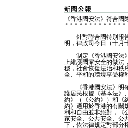
《香港國安法》符合國
＊
＊
＊
＊
＊
＊
＊
＊
＊
＊
＊
＊
＊
針對聯合國特別報告
明，律政司今日（十月
制定《香港國安法》
上維護國家安全的做法
穩，社會恢復法治和秩
全、平和的環境享受權
《香港國安法》明確
護居民根據《基本法》
約》（《公約》）和《
約》適用於香港的有關
利和自由並非絕對，《
家安全、公共安全、公
下，依法律規定對部分