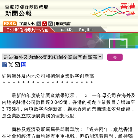
|
字型大小:
|
網頁指南
駐港海外及內地公司和初創企業數字創新高
＊
＊
＊
＊
＊
＊
＊
＊
＊
＊
＊
＊
＊
＊
＊
＊
＊
＊
＊
​最新的年度統計調查結果顯示，二○二一年母公司在海外及
內地的駐港公司數目達9 049間，香港的初創企業數目亦增加至
3 755間，兩項數字均創新高，顯示香港的營商環境依然優越，
是企業設立或擴展業務的理想地點。
商務及經濟發展局局長邱騰華說：「過去兩年，縱然香港
在社會和經濟方面均經歷重重挑戰，但仍能沉着應對，維持獨