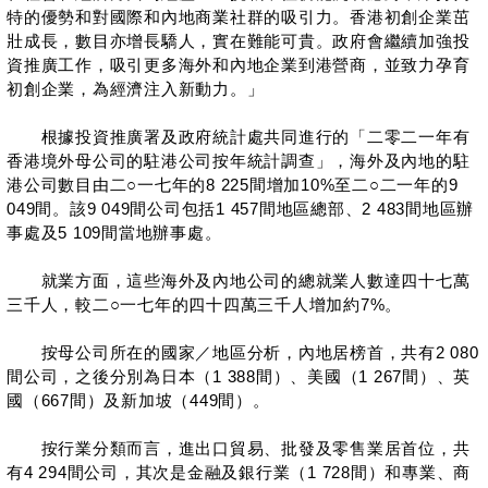
特的優勢和對國際和內地商業社群的吸引力。香港初創企業茁
壯成長，數目亦增長驕人，實在難能可貴。政府會繼續加強投
資推廣工作，吸引更多海外和內地企業到港營商，並致力孕育
初創企業，為經濟注入新動力。」
根據投資推廣署及政府統計處共同進行的「二零二一年有
香港境外母公司的駐港公司按年統計調查」，海外及內地的駐
港公司數目由二○一七年的8 225間增加10%至二○二一年的9
049間。該9 049間公司包括1 457間地區總部、2 483間地區辦
事處及5 109間當地辦事處。
就業方面，這些海外及內地公司的總就業人數達四十七萬
三千人，較二○一七年的四十四萬三千人增加約7%。
按母公司所在的國家／地區分析，內地居榜首，共有2 080
間公司，之後分別為日本（1 388間）、美國（1 267間）、英
國（667間）及新加坡（449間）。
按行業分類而言，進出口貿易、批發及零售業居首位，共
有4 294間公司，其次是金融及銀行業（1 728間）和專業、商