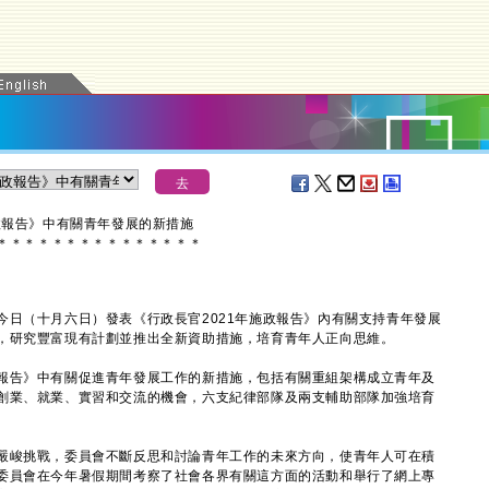
政報告》中有關青年發展的新措施
＊
＊
＊
＊
＊
＊
＊
＊
＊
＊
＊
＊
＊
＊
＊
（十月六日）發表《行政長官2021年施政報告》內有關支持青年發展
，研究豐富現有計劃並推出全新資助措施，培育青年人正向思維。
告》中有關促進青年發展工作的新措施，包括有關重組架構成立青年及
創業、就業、實習和交流的機會，六支紀律部隊及兩支輔助部隊加強培育
峻挑戰，委員會不斷反思和討論青年工作的未來方向，使青年人可在積
委員會在今年暑假期間考察了社會各界有關這方面的活動和舉行了網上專