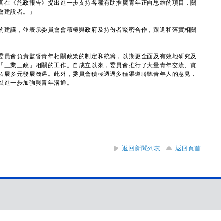
官在《施政報告》提出進一步支持各種有助推廣青年正向思維的項目，關
會建設者。」
建議，並表示委員會會積極與政府及持份者緊密合作，跟進和落實相關
員會負責監督青年相關政策的制定和統籌，以期更全面及有效地研究及
「三業三政」相關的工作。自成立以來，委員會推行了大量青年交流、實
拓展多元發展機遇。此外，委員會積極透過多種渠道聆聽青年人的意見，
以進一步加強與青年溝通。
返回新聞列表
返回頁首