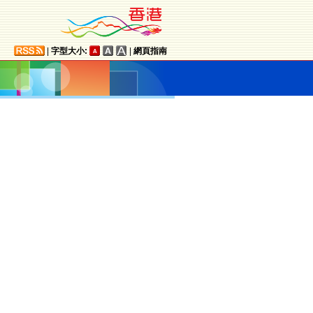
|
字型大小:
|
網頁指南