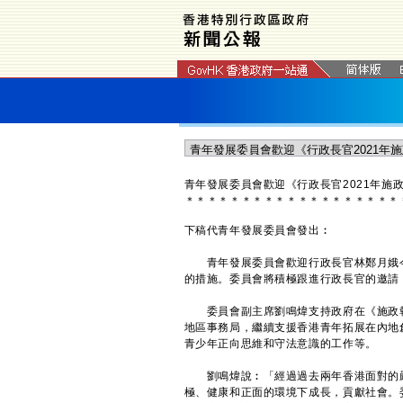
青年發展委員會歡迎《行政長官2021年施
＊
＊
＊
＊
＊
＊
＊
＊
＊
＊
＊
＊
＊
＊
＊
＊
＊
＊
＊
下稿代青年發展委員會發出︰
青年發展委員會歡迎行政長官林鄭月娥今日
的措施。委員會將積極跟進行政長官的邀請
委員會副主席劉鳴煒支持政府在《施政報
地區事務局，繼續支援香港青年拓展在內地
青少年正向思維和守法意識的工作等。
劉鳴煒說︰「經過過去兩年香港面對的嚴
極、健康和正面的環境下成長，貢獻社會。