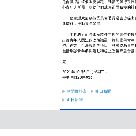
題會議探討這個重要課題。我很高興行政長
心青年人所需，扶助他們成為正面積極的社
他感謝政府接納委員會委員過去曾提出的
新措施，推動青年發展。
由政務司司長李家超任主席的青年發展委
討論青年人關注的政策議題，特別是與青年
習、創業、生涯規劃等項目，務求協助青年
包括舉辦青年參與活動和線上政策專題會議
完
2021年10月6日（星期三）
香港時間20時03分
新聞資料庫
昨日新聞
即日新聞