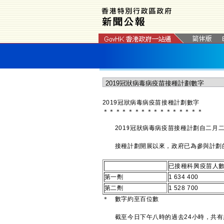
2019冠狀病毒病疫苗接種計劃數字
＊
＊
＊
＊
＊
＊
＊
＊
＊
＊
＊
＊
＊
＊
＊
＊
2019冠狀病毒病疫苗接種計劃自二月二
接種計劃開展以來，政府已為參與計劃的人士
已接種科興疫苗人
第一劑
1 634 400
第二劑
1 528 700
＊ 數字約至百位數
截至今日下午八時的過去24小時，共有約1