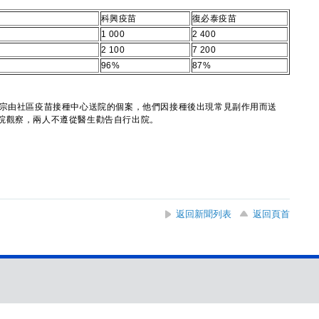
科興疫苗
復必泰疫苗
1 000
2 400
2 100
7 200
96%
87%
宗由社區疫苗接種中心送院的個案，他們因接種後出現常見副作用而送
院觀察，兩人不遵從醫生勸告自行出院。
返回新聞列表
返回頁首