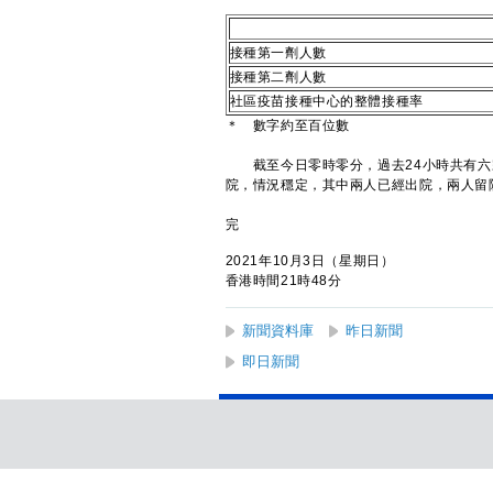
接種第一劑人數
接種第二劑人數
社區疫苗接種中心的整體接種率
＊ 數字約至百位數
截至今日零時零分，過去24小時共有六
院，情況穩定，其中兩人已經出院，兩人留
完
2021年10月3日（星期日）
香港時間21時48分
新聞資料庫
昨日新聞
即日新聞