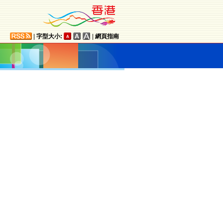
|
字型大小:
|
網頁指南