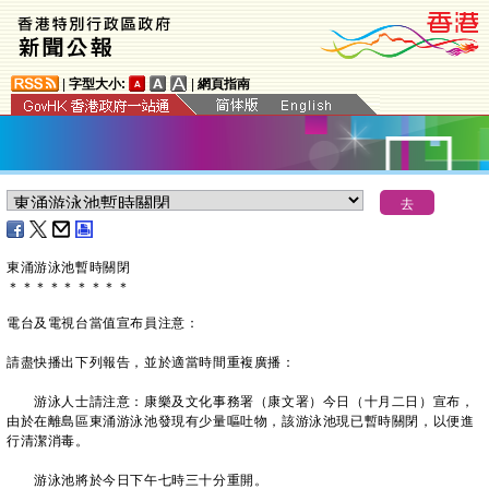
|
字型大小:
|
網頁指南
東涌游泳池暫時關閉
＊
＊
＊
＊
＊
＊
＊
＊
＊
電台及電視台當值宣布員注意：
請盡快播出下列報告，並於適當時間重複廣播：
游泳人士請注意：康樂及文化事務署（康文署）今日（十月二日）宣布，
由於在離島區東涌游泳池發現有少量嘔吐物，該游泳池現已暫時關閉，以便進
行清潔消毒。
游泳池將於今日下午七時三十分重開。