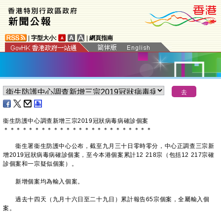
|
字型大小:
|
網頁指南
衞生防護中心調查新增三宗2019冠狀病毒病確診個案
＊
＊
＊
＊
＊
＊
＊
＊
＊
＊
＊
＊
＊
＊
＊
＊
＊
＊
＊
＊
＊
＊
＊
＊
​衞生署衞生防護中心公布，截至九月三十日零時零分，中心正調查三宗新
增2019冠狀病毒病確診個案，至今本港個案累計12 218宗（包括12 217宗確
診個案和一宗疑似個案）。
新增個案均為輸入個案。
過去十四天（九月十六日至二十九日）累計報告65宗個案，全屬輸入個
案。