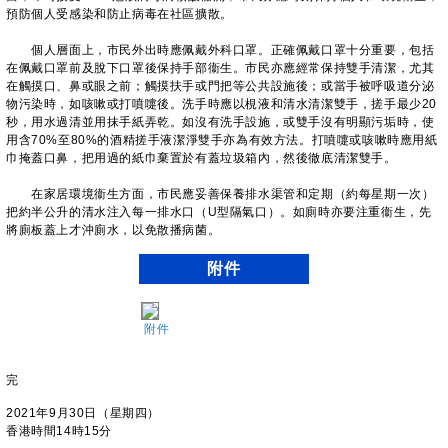
預防個人受感染和防止病毒在社區擴散。
個人層面上，市民外出時應佩戴外科口罩。正確佩戴口罩十分重要，包括
在佩戴口罩前及脫下口罩後保持手部衞生。市民亦應經常保持雙手清潔，尤其
在觸摸口、鼻或眼之前；觸摸扶手或門把等公共設施後；或當手被呼吸道分泌
物污染時，如咳嗽或打噴嚏後。洗手時應以梘液和清水清潔雙手，搓手最少20
秒，用水過清並用抹手紙弄乾。如沒有洗手設施，或雙手沒有明顯污垢時，使
用含70%至80%的酒精搓手液潔淨雙手亦為有效方法。打噴嚏或咳嗽時應用紙
巾掩蓋口鼻，把用過的紙巾棄置於有蓋垃圾箱內，然後徹底清潔雙手。
​​​在家居環境衞生方面，市民應妥善保養排水渠管和定期（約每星期一次）
把約半公升的清水注入每一排水口（U型隔氣口）。如廁時亦要注重衞生，先
將廁板蓋上才沖廁水，以免散播病菌。
附件
附件
完
2021年9月30日（星期四）
香港時間14時15分