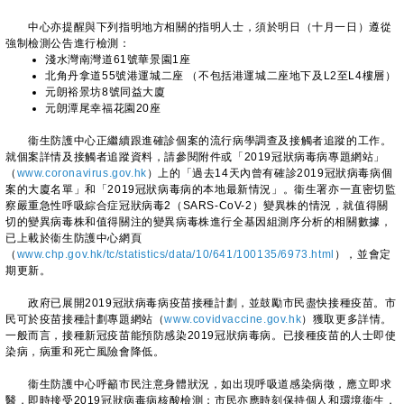
中心亦提醒與下列指明地方相關的指明人士，須於明日（十月一日）遵從
強制檢測公告進行檢測：
淺水灣南灣道61號華景園1座
北角丹拿道55號港運城二座 （不包括港運城二座地下及L2至L4樓層）
元朗裕景坊8號同益大廈
元朗潭尾幸福花園20座
衞生防護中心正繼續跟進確診個案的流行病學調查及接觸者追蹤的工作。
就個案詳情及接觸者追蹤資料，請參閱附件或「2019冠狀病毒病專題網站」
（
www.coronavirus.gov.hk
）上的「過去14天內曾有確診2019冠狀病毒病個
案的大廈名單」和「2019冠狀病毒病的本地最新情況」。衞生署亦一直密切監
察嚴重急性呼吸綜合症冠狀病毒2（SARS-CoV-2）變異株的情況，就值得關
切的變異病毒株和值得關注的變異病毒株進行全基因組測序分析的相關數據，
已上載於衞生防護中心網頁
（
www.chp.gov.hk/tc/statistics/data/10/641/100135/6973.html
），並會定
期更新。
政府已展開2019冠狀病毒病疫苗接種計劃，並鼓勵市民盡快接種疫苗。市
民可於疫苗接種計劃專題網站（
www.covidvaccine.gov.hk
）獲取更多詳情。
一般而言，接種新冠疫苗能預防感染2019冠狀病毒病。已接種疫苗的人士即使
染病，病重和死亡風險會降低。
衞生防護中心呼籲市民注意身體狀況，如出現呼吸道感染病徵，應立即求
醫，即時接受2019冠狀病毒病核酸檢測；市民亦應時刻保持個人和環境衞生，