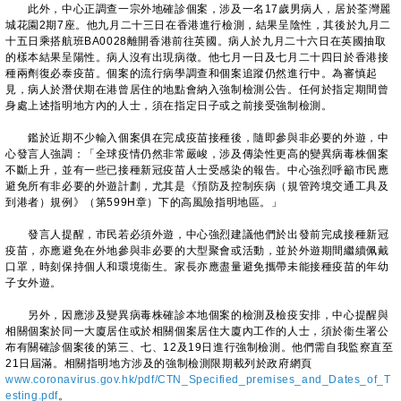
此外，中心正調查一宗外地確診個案，涉及一名17歲男病人，居於荃灣麗
城花園2期7座。他九月二十三日在香港進行檢測，結果呈陰性，其後於九月二
十五日乘搭航班BA0028離開香港前往英國。病人於九月二十六日在英國抽取
的樣本結果呈陽性。病人沒有出現病徵。他七月一日及七月二十四日於香港接
種兩劑復必泰疫苗。個案的流行病學調查和個案追蹤仍然進行中。為審慎起
見，病人於潛伏期在港曾居住的地點會納入強制檢測公告。任何於指定期間曾
身處上述指明地方內的人士，須在指定日子或之前接受強制檢測。
鑑於近期不少輸入個案俱在完成疫苗接種後，隨即參與非必要的外遊，中
心發言人強調：「全球疫情仍然非常嚴峻，涉及傳染性更高的變異病毒株個案
不斷上升，並有一些已接種新冠疫苗人士受感染的報告。中心強烈呼籲市民應
避免所有非必要的外遊計劃，尤其是《預防及控制疾病（規管跨境交通工具及
到港者）規例》（第599H章）下的高風險指明地區。」
發言人提醒，市民若必須外遊，中心強烈建議他們於出發前完成接種新冠
疫苗，亦應避免在外地參與非必要的大型聚會或活動，並於外遊期間繼續佩戴
口罩，時刻保持個人和環境衞生。家長亦應盡量避免攜帶未能接種疫苗的年幼
子女外遊。
另外，因應涉及變異病毒株確診本地個案的檢測及檢疫安排，中心提醒與
相關個案於同一大廈居住或於相關個案居住大廈內工作的人士，須於衞生署公
布有關確診個案後的第三、七、12及19日進行強制檢測。他們需自我監察直至
21日屆滿。相關指明地方涉及的強制檢測限期載列於政府網頁
www.coronavirus.gov.hk/pdf/CTN_Specified_premises_and_Dates_of_T
esting.pdf
。