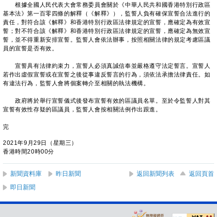
根據全國人民代表大會常務委員會關於《中華人民共和國香港特別行政區
基本法》第一百零四條的解釋（《解釋》），監誓人負有確保宣誓合法進行的
責任，對符合該《解釋》和香港特別行政區法律規定的宣誓，應確定為有效宣
誓；對不符合該《解釋》和香港特別行政區法律規定的宣誓，應確定為無效宣
誓，並不得重新安排宣誓。監誓人會依法辦事，按照相關法律的規定考慮區議
員的宣誓是否有效。
宣誓具有法律約束力，宣誓人必須真誠信奉並嚴格遵守法定誓言。宣誓人
若作出虛假宣誓或在宣誓之後從事違反誓言的行為，須依法承擔法律責任。如
有違法行為，監誓人會將個案轉介至相關的執法機構。
政府將於舉行宣誓儀式後發布宣誓有效的區議員名單。至於令監誓人對其
宣誓有效性存疑的區議員，監誓人會按相關法例作出跟進。
完
2021年9月29日（星期三）
香港時間20時00分
新聞資料庫
昨日新聞
返回新聞列表
返回頁首
即日新聞