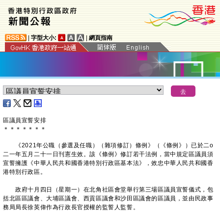
|
字型大小:
|
網頁指南
區議員宣誓安排
＊
＊
＊
＊
＊
＊
＊
《2021年公職（參選及任職）（雜項修訂）條例》（《條例》）已於二o
二一年五月二十一日刊憲生效。該《條例》修訂若干法例，當中規定區議員須
宣誓擁護《中華人民共和國香港特別行政區基本法》，效忠中華人民共和國香
港特別行政區。
政府十月四日（星期一）在北角社區會堂舉行第三場區議員宣誓儀式，包
括北區區議會、大埔區議會、西貢區議會和沙田區議會的區議員，並由民政事
務局局長徐英偉作為行政長官授權的監誓人監誓。