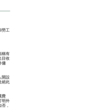
和勞工
指稱有
名目收
外傭
人開設
杜絕此
藏費
訂明外
如否，