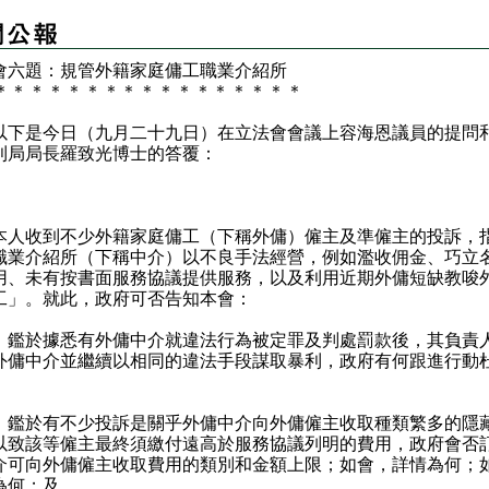
會六題：規管外籍家庭傭工職業介紹所
＊
＊
＊
＊
＊
＊
＊
＊
＊
＊
＊
＊
＊
＊
＊
＊
＊
是今日（九月二十九日）在立法會會議上容海恩議員的提問
利局局長羅致光博士的答覆：
：
收到不少外籍家庭傭工（下稱外傭）僱主及準僱主的投訴，
職業介紹所（下稱中介）以不良手法經營，例如濫收佣金、巧立
用、未有按書面服務協議提供服務，以及利用近期外傭短缺教唆
工」。就此，政府可否告知本會：
）鑑於據悉有外傭中介就違法行為被定罪及判處罰款後，其負責
外傭中介並繼續以相同的違法手段謀取暴利，政府有何跟進行動
；
）鑑於有不少投訴是關乎外傭中介向外傭僱主收取種類繁多的隱
以致該等僱主最終須繳付遠高於服務協議列明的費用，政府會否
介可向外傭僱主收取費用的類別和金額上限；如會，詳情為何；
為何；及