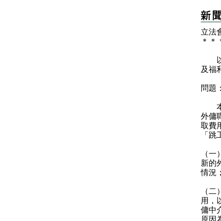
立法
＊
＊
以下
及福
問題
本人
外傭
取費
「跳
（一
新的
情況
（二
用，
傭中
原因