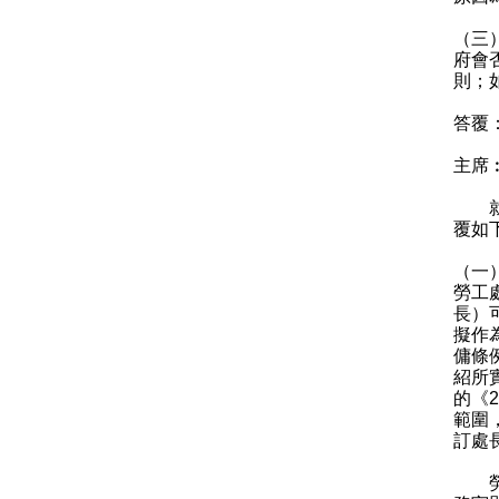
（三
府會
則；
答覆
主席
就議
覆如
（一
勞工
長）
擬作
傭條
紹所
的《
範圍
訂處
勞工