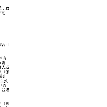
重，政
重罰
綜合回
領有
（處
牌人或
反《僱
業介
日生效
涵蓋
；並增
出《實