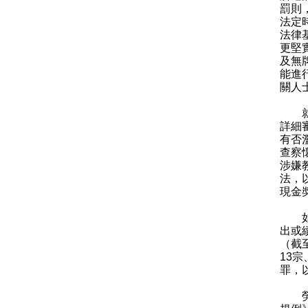
罰則
法定
法律
更堅
及無
能進
關人
就外
詳細
有否
查察
涉嫌
法，
現金
如發
出或
（截
13
罪，
勞工