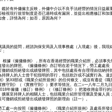
）鑑於有外傭僱主反映，外傭中介以不良手法經營的情況日益嚴
否檢視現行規管制度是否已過時或有漏洞，並提出相應修訂和加
如會，詳情為何；如否，原因為何？
：
︰
員的提問，經諮詢保安局及入境事務處（入境處）後，我現
下：
） 根據《僱傭條例》，所有在香港經營的職業介紹所，必須事先
處發出的牌照。《僱傭條例》亦訂明在若干情況下，勞工處處長
可撤銷或拒絕發出或續發牌照，其中包括處長有合理理由信納持
為持牌人的人士曾干犯指明的罪行，包括欺詐或不誠實行為、違
例》第XII部或《職業介紹所規例》的任何條文，或沒有遵從《職
實務守則》（《實務守則》）要求等情況。在二○一八年二月九
2018年僱傭（修訂）條例》（《修訂條例》）把濫收佣金罪行的
，擴展至持牌人的相關人士，包括職業介紹所管理層及受僱人員
長可撤銷或拒絕發出或續發牌照的新理由（註一）。
處一向按照《僱傭條例》、《職業介紹所規例》及處長所發