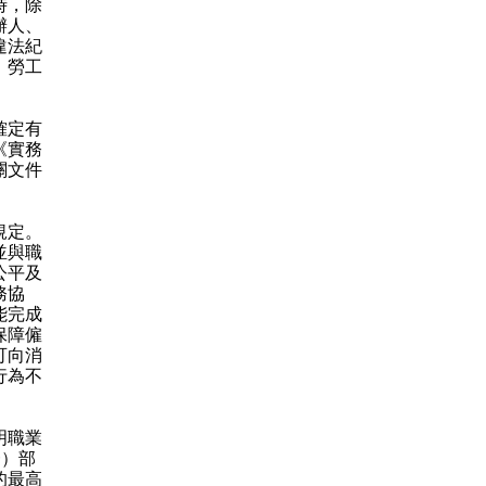
時，除
辦人、
違法紀
，勞工
確定有
《實務
關文件
規定。
並與職
公平及
務協
能完成
保障僱
可向消
行為不
明職業
一）部
的最高