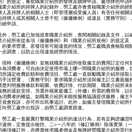
則》的規定，審批職業介紹所的發牌及續牌申請。處理牌照申請
職業介紹所的持牌人的紀錄外，勞工處亦會查核職業介紹所的經
辦人及持牌人的相關人士（即管理層或受僱人員）有否任何相關
如持牌人或其相關人士曾干犯《僱傭條例》或違反《實務守則》
拒絕申請。
，勞工處已加強巡查職業介紹所，查閱相關紀錄及文件，以
業介紹所依從各項《僱傭條例》和《職業介紹所規例》的規定及
》的要求營運。若發現有可能違規的情況，勞工處職員會檢取相
一步調查，以防止出現違規經營的情況。
）現時《僱傭條例》並無就職業介紹所收取僱主的費用訂定任何
作為消費者，可自由決定使用市場上哪一間職業介紹所的服務，
紹所議定收費款額和收費項目。勞工處一直鼓勵職業介紹所採取
的手法營運，《實務守則》要求職業介紹所須與僱主訂立書面服
清楚列明服務條款和範圍、收費詳情、付款期限、職業介紹所未
服務的退款安排、另選外籍家庭傭工（外傭）所需的費用等，以
為消費者的權益。如職業介紹所未能按服務協議提供服務，僱主
委員會投訴，亦可作出民事追討。此外，如僱主發現職業介紹所
可向勞工處作出投訴，由勞工處調查跟進。
）勞工處一直嚴厲打擊職業介紹所的違法行為，若有足夠證據證
所違例，定會提出檢控。二○一八年的《修訂條例》除落實第（
的兩項修訂外，亦將濫收求職者佣金及無牌經營職業介紹所罪行