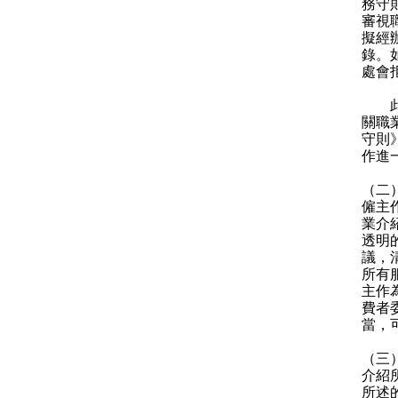
務守
審視
擬經
錄。
處會
此外
關職
守則
作進
（二
僱主
業介
透明
議，
所有
主作
費者
當，
（三
介紹
所述