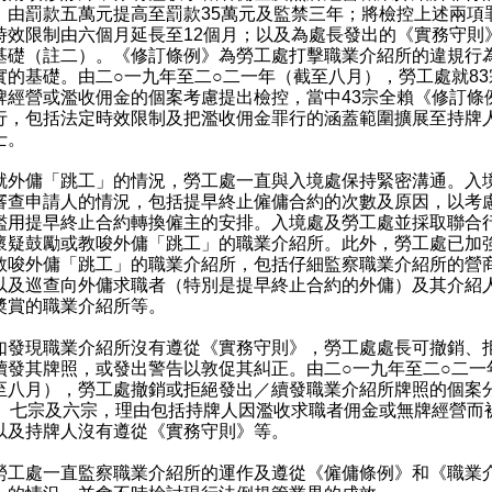
，由罰款五萬元提高至罰款35萬元及監禁三年；將檢控上述兩項
時效限制由六個月延長至12個月；以及為處長發出的《實務守則
基礎（註二）。《修訂條例》為勞工處打擊職業介紹所的違規行
實的基礎。由二○一九年至二○二一年（截至八月），勞工處就83
牌經營或濫收佣金的個案考慮提出檢控，當中43宗全賴《修訂條
行，包括法定時效限制及把濫收佣金罪行的涵蓋範圍擴展至持牌
士。
傭「跳工」的情況，勞工處一直與入境處保持緊密溝通。入
審查申請人的情況，包括提早終止僱傭合約的次數及原因，以考
濫用提早終止合約轉換僱主的安排。入境處及勞工處並採取聯合
懷疑鼓勵或教唆外傭「跳工」的職業介紹所。此外，勞工處已加
教唆外傭「跳工」的職業介紹所，包括仔細監察職業介紹所的營
以及巡查向外傭求職者（特別是提早終止合約的外傭）及其介紹
奬賞的職業介紹所等。
現職業介紹所沒有遵從《實務守則》，勞工處處長可撤銷、
續發其牌照，或發出警告以敦促其糾正。由二○一九年至二○二一
至八月），勞工處撤銷或拒絕發出／續發職業介紹所牌照的個案
宗、七宗及六宗，理由包括持牌人因濫收求職者佣金或無牌經營而
以及持牌人沒有遵從《實務守則》等。
處一直監察職業介紹所的運作及遵從《僱傭條例》和《職業