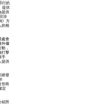
罪行的
》提供
為提供
宗涉
例》方
人的相
境處會
慮外傭
行動，
強打擊
商手
人提供
拒絕發
年
分別有
被定
介紹所