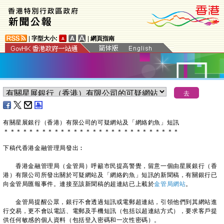
|
字型大小:
|
網頁指南
有關星展銀行（香港）有限公司的可疑網站及「網絡釣魚」短訊
＊
＊
＊
＊
＊
＊
＊
＊
＊
＊
＊
＊
＊
＊
＊
＊
＊
＊
＊
＊
＊
＊
＊
＊
＊
＊
＊
＊
下稿代香港金融管理局發出︰
香港金融管理局（金管局）呼籲市民提高警覺，留意一個由星展銀行（香
港）有限公司所發出關於可疑網站及「網絡釣魚」短訊的新聞稿，有關銀行已
向金管局匯報事件。連接至該新聞稿的超連結已上載於
金管局網站
。
金管局提醒公眾，銀行不會透過短訊或電郵超連結，引領他們到其網站進
行交易，更不會以電話、電郵及手機短訊（包括以超連結方式），要求客戶提
供任何敏感的個人資料（包括登入密碼和一次性密碼）。