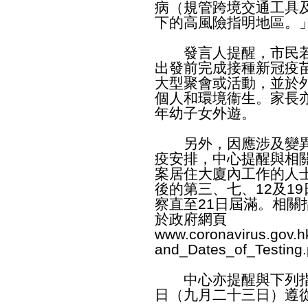
病（規管跨境交通工具及
下的高風險指明地區。
發言人提醒，市民若
出發前完成接種新冠疫
大型聚會或活動，並於
個人和環境衞生。家長
年幼子女外遊。
另外，因應涉及變異
疫安排，中心提醒與相
案居住大廈內工作的人
後的第三、七、12及1
察直至21日屆滿。相
於政府網頁
www.coronavirus.gov.h
and_Dates_of_Testing.
中心亦提醒與下列指
日（九月二十三日）遵