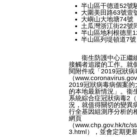
半山區干德道52號
大圍美田路63號壹
大嶼山大地塘74號
土瓜灣浙江街22號
半山區地利根德里1
半山區列堤頓道7號
衞生防護中心正繼續
接觸者追蹤的工作。就
閱附件或「2019冠狀
（
www.coronavirus.gov
2019冠狀病毒病個案的
的本地最新情況」。衞
系統綜合症冠狀病毒2（S
況，就值得關切的變異
行全基因組測序分析的
網頁
（
www.chp.gov.hk/tc/st
3.html
），並會定期更