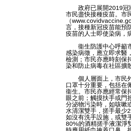
政府已展開2019冠
市民盡快接種疫苗。市
（
www.covidvaccine.go
言，接種新冠疫苗能預防
疫苗的人士即使染病，
衞生防護中心呼籲市
感染病徵，應立即求醫，
檢測；市民亦應時刻保
染和防止病毒在社區擴
個人層面上，市民外
口罩十分重要，包括在
衞生。市民亦應經常保
眼之前；觸摸扶手或門
分泌物污染時，如咳嗽
水清潔雙手，搓手最少
如沒有洗手設施，或雙手
80%的酒精搓手液潔淨
時應用紙巾掩蓋口鼻，