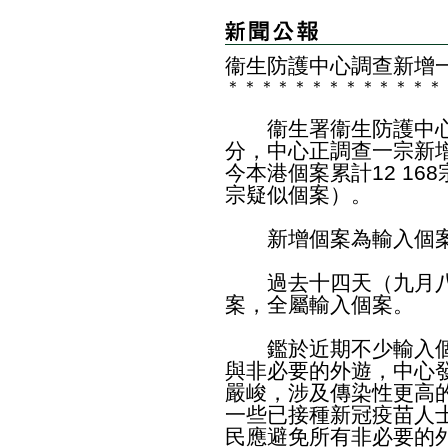
衞生防護中心調查新增一
＊
＊
＊
＊
＊
＊
＊
＊
＊
＊
＊
＊
＊
​衞生署衞生防護中心
分，中心正調查一宗新增
今本港個案累計12 168
宗疑似個案）。
新增個案為輸入個
過去十四天（九月八日
案，全屬輸入個案。
鑑於近期不少輸入個
與非必要的外遊，中心
嚴峻，涉及傳染性更高
一些已接種新冠疫苗人
民應避免所有非必要的