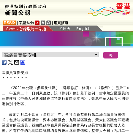
|
字型大小:
|
網頁指南
區議員宣誓安排
＊
＊
＊
＊
＊
＊
＊
《2021年公職（參選及任職）（雜項修訂）條例》（《條例》）已於二○
二一年五月二十一日刊憲生效。該《條例》修訂若干法例，當中規定區議員須
宣誓擁護《中華人民共和國香港特別行政區基本法》，效忠中華人民共和國香
港特別行政區。
政府九月二十四日（星期五）在北角社區會堂舉行第二場區議員宣誓儀
式，包括油尖旺區議會、深水埗區議會、九龍城區議會、黃大仙區議會和觀塘
區議會的區議員，並由民政事務局局長徐英偉作為行政長官授權的監誓人監
誓。所有在任的九龍區區議員均會獲邀出席宣誓儀式，監誓人今日（九月二十