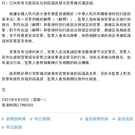
日）已向所有九龍區在任的區議員發出宣誓儀式邀請函。
根據全國人民代表大會常務委員會關於《中華人民共和國香港特別行政區
基本法》第一百零四條的解釋（《解釋》），監誓人負有確保宣誓合法進行的
責任，對符合該《解釋》和香港特別行政區法律規定的宣誓，應確定為有效宣
誓；對不符合該《解釋》和香港特別行政區法律規定的宣誓，應確定為無效宣
誓，並不得重新安排宣誓。監誓人會依法辦事，按照相關法律的規定考慮區議
員的宣誓是否有效。
宣誓具有法律約束力，宣誓人必須真誠信奉並嚴格遵守法定誓言。宣誓人
若作出虛假宣誓或在宣誓之後從事違反誓言的行為，須依法承擔法律責任。如
有違法行為，監誓人會將個案轉介至相關的執法機構。
政府將於舉行宣誓儀式後發布宣誓有效的區議員名單。至於令監誓人對其
宣誓有效性存疑的區議員，監誓人會按相關法例作出跟進。
完
2021年9月20日（星期一）
香港時間17時00分
新聞資料庫
昨日新聞
返回新聞列表
返回頁首
即日新聞