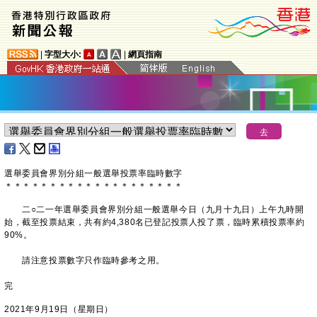
|
字型大小:
|
網頁指南
選舉委員會界別分組一般選舉投票率臨時數字
＊
＊
＊
＊
＊
＊
＊
＊
＊
＊
＊
＊
＊
＊
＊
＊
＊
＊
＊
＊
二○二一年選舉委員會界別分組一般選舉今日（九月十九日）上午九時開
始，截至投票結束，共有約4,380名已登記投票人投了票，臨時累積投票率約
90%。
請注意投票數字只作臨時參考之用。
完
2021年9月19日（星期日）