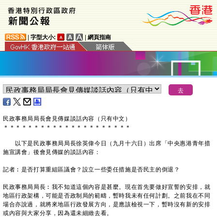
|
字型大小:
|
網頁指南
民政事務局局長會見傳媒談話內容（只有中文）
＊
＊
＊
＊
＊
＊
＊
＊
＊
＊
＊
＊
＊
＊
＊
＊
＊
＊
＊
＊
＊
以下是民政事務局局長徐英偉今日（九月十六日）出席「中央惠港青年措
施宣講會」後會見傳媒的談話內容：
記者︰是否打算重組區議會？設立一些委任措施是否民主的倒退？
民政事務局局長︰我不知道這個內容是甚麼。現在首先要做好宣誓的安排，就
地區行政架構，可能是否政制局的範疇，暫時我未有任何計劃。之前我在不同
場合亦說過，就將來地區行政發展方向，是應該檢視一下，暫時沒有新的安排
或內容與大家分享，因為還未細緻去看。