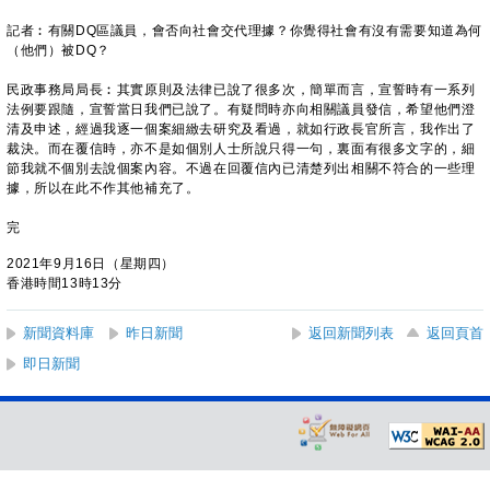
記者︰有關DQ區議員，會否向社會交代理據？你覺得社會有沒有需要知道為何
（他們）被DQ？
民政事務局局長︰其實原則及法律已說了很多次，簡單而言，宣誓時有一系列
法例要跟隨，宣誓當日我們已說了。有疑問時亦向相關議員發信，希望他們澄
清及申述，經過我逐一個案細緻去研究及看過，就如行政長官所言，我作出了
裁決。而在覆信時，亦不是如個別人士所說只得一句，裏面有很多文字的，細
節我就不個別去說個案內容。不過在回覆信內已清楚列出相關不符合的一些理
據，所以在此不作其他補充了。
完
2021年9月16日（星期四）
香港時間13時13分
新聞資料庫
昨日新聞
返回新聞列表
返回頁首
即日新聞