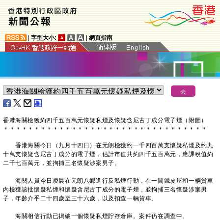
|
字型大小:
|
網頁指南
香港海關檢獲約四千五百萬元懷疑私煙及懷疑含尼古丁成分電子煙（附圖）
＊
＊
＊
＊
＊
＊
＊
＊
＊
＊
＊
＊
＊
＊
＊
＊
＊
＊
＊
＊
＊
＊
＊
＊
＊
＊
＊
＊
＊
＊
＊
＊
＊
香港海關今日（九月十四日）在元朗檢獲約一千四百萬支懷疑私煙及約九
十萬支懷疑含尼古丁成分的電子煙，估計市值共約四千五百萬元，應課稅值約
二千七百萬元，並拘捕三名懷疑涉案男子。
海關人員今日凌晨在元朗八鄉進行反私煙行動，在一間鐵皮屋和一輛貨車
內檢獲該批懷疑私煙和懷疑含尼古丁成分的電子煙，並拘捕三名懷疑涉案男
子，年齡介乎二十四歲至三十六歲，以及扣查一輛貨車。
海關相信行動已搗破一個懷疑私煙貯存倉庫。案件仍在調查中。