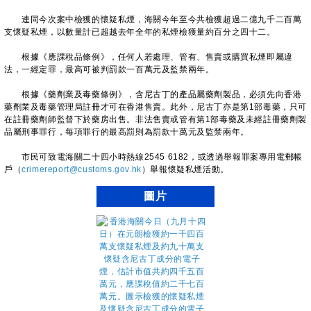
連同今次案中檢獲的懷疑私煙，海關今年至今共檢獲超過二億九千二百萬
支懷疑私煙，以數量計已超越去年全年的私煙檢獲量約百分之四十二。
根據《應課稅品條例》，任何人若處理、管有、售賣或購買私煙即屬違
法，一經定罪，最高可被判罰款一百萬元及監禁兩年。
根據《藥劑業及毒藥條例》，含尼古丁的產品屬藥劑製品，必須先向香港
藥劑業及毒藥管理局註冊才可在香港售賣。此外，尼古丁亦是第1部毒藥，只可
在註冊藥劑師監督下於藥房出售。非法售賣或管有第1部毒藥及未經註冊藥劑製
品屬刑事罪行，每項罪行的最高罰則為罰款十萬元及監禁兩年。
市民可致電海關二十四小時熱線2545 6182，或透過舉報罪案專用電郵帳
戶（
crimereport@customs.gov.hk
）舉報懷疑私煙活動。
圖片