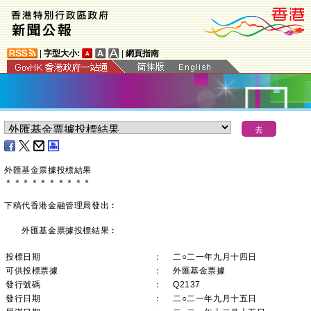
|
字型大小:
|
網頁指南
外匯基金票據投標結果
＊
＊
＊
＊
＊
＊
＊
＊
＊
＊
下稿代香港金融管理局發出︰
外匯基金票據投標結果︰
投標日期
：
二○二一年九月十四日
可供投標票據
：
外匯基金票據
發行號碼
：
Q2137
發行日期
：
二○二一年九月十五日