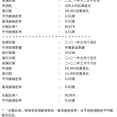
屆滿日期
：
二○二一年十二月十五日
申請額
：
204,228百萬港元
發行額
：
49,352百萬港元
平均接納息率
：
0.01厘
最高接納息率
：
0.01厘
分配比例＊
：
約31%
平均投標息率
：
0.01厘
＊＊＊＊＊＊＊＊＊＊＊＊＊＊＊＊＊＊＊＊＊＊＊＊＊＊＊
投標日期
：
二○二一年九月十四日
可供投標票據
：
外匯基金票據
發行號碼
：
H2166
發行日期
：
二○二一年九月十五日
屆滿日期
：
二○二二年三月十六日
申請額
：
54,443百萬港元
發行額
：
11,000百萬港元
平均接納息率
：
0.02厘
最高接納息率
：
0.02厘
分配比例＊
：
約29%
平均投標息率
：
0.02厘
＊「分配比例」指每名投標參與者於「最高接納息率」水平的投標額的平均配
發百分比。