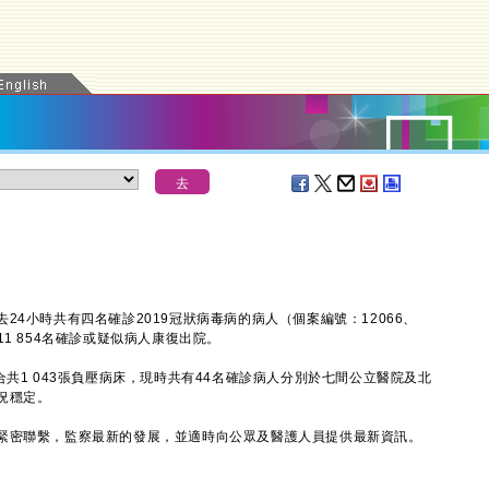
小時共有四名確診2019冠狀病毒病的病人（個案編號：12066、
有11 854名確診或疑似病人康復出院。
1 043張負壓病床，現時共有44名確診病人分別於七間公立醫院及北
況穩定。
密聯繫，監察最新的發展，並適時向公眾及醫護人員提供最新資訊。