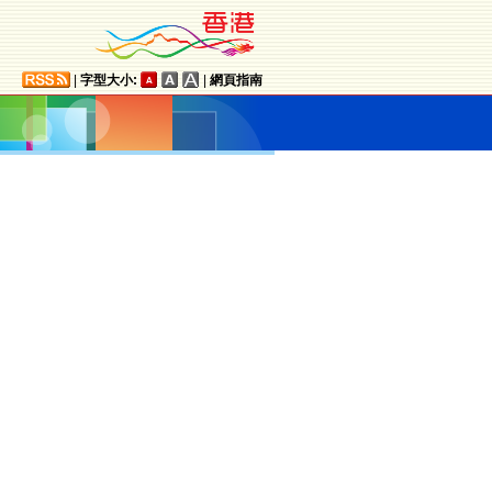
|
字型大小:
|
網頁指南