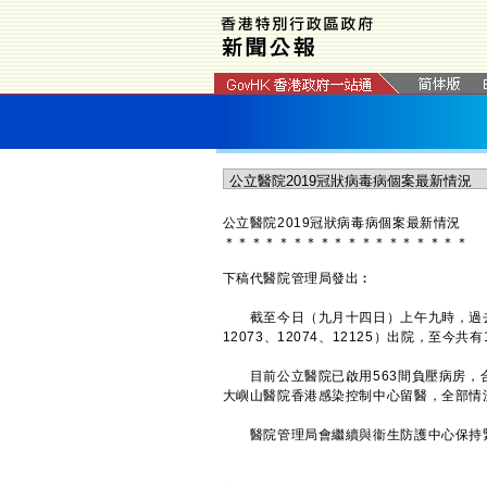
公立醫院2019冠狀病毒病個案最新情況
＊
＊
＊
＊
＊
＊
＊
＊
＊
＊
＊
＊
＊
＊
＊
＊
＊
＊
下稿代醫院管理局發出︰
截至今日（九月十四日）上午九時，過去24
12073、12074、12125）出院，至今共
目前公立醫院已啟用563間負壓病房，合共
大嶼山醫院香港感染控制中心留醫，全部情
醫院管理局會繼續與衞生防護中心保持緊