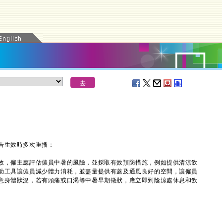
告生效時多次重播：
，僱主應評估僱員中暑的風險，並採取有效預防措施，例如提供清涼飲
助工具讓僱員減少體力消耗，並盡量提供有蓋及通風良好的空間，讓僱員
意身體狀況，若有頭痛或口渴等中暑早期徵狀，應立即到陰涼處休息和飲