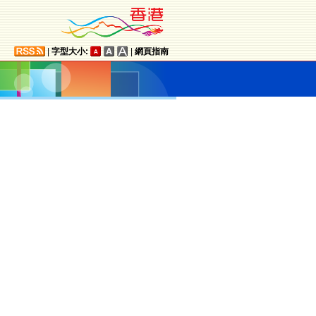
|
字型大小:
|
網頁指南