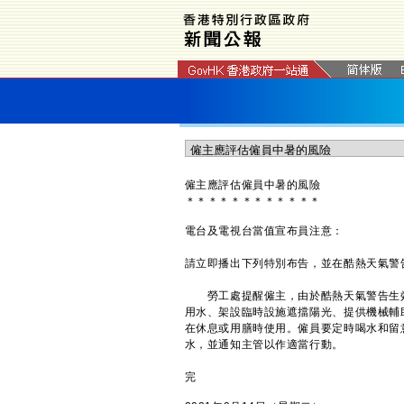
僱主應評估僱員中暑的風險
＊
＊
＊
＊
＊
＊
＊
＊
＊
＊
＊
＊
電台及電視台當值宣布員注意：
請立即播出下列特別布告，並在酷熱天氣警
勞工處提醒僱主，由於酷熱天氣警告生效
用水、架設臨時設施遮擋陽光、提供機械輔
在休息或用膳時使用。僱員要定時喝水和留
水，並通知主管以作適當行動。
完