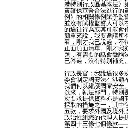
港特別行政區基本法》
責確保宣誓合法進行的
例》的相關條例賦予監
並沒有賦權監誓人可以
的過往行為或其可能會
簡單來說，我要邀請所
看，剛才我已說過，不
正面負面清單。剛才我
題，有需要的話會徵詢
已答過，沒有特別補充
行政長官：我說過很多
委會制定國安法在港頒
我們何以維護國家安全
以來，執法部門，特別
次要求提供資料亦是國
採取的措施之一，其中
五款，要求外國及境外
政治性組織的代理人提
第四十三條七個條款—