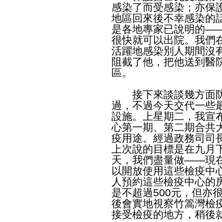
感染了而受感染；亦保
地區回來後不幸感染的
是各地專家已說明的—
很快就可以出院。我們
活躍地感染別人期間沒
阻截了他，把他送到醫
區。
接下來談談幾方面防
過，不過今天交代一些
設施。上星期二，我宣
心第一期、第二期合共大
疫用途。經過政務司司
上次說的目標是在九月
天，我們盡量做——現
以開放使用這些檢疫中
人預約這些檢疫中心的
是不超過500元，但亦
後會實地視察竹篙灣檢
接受檢疫的地方，稍後