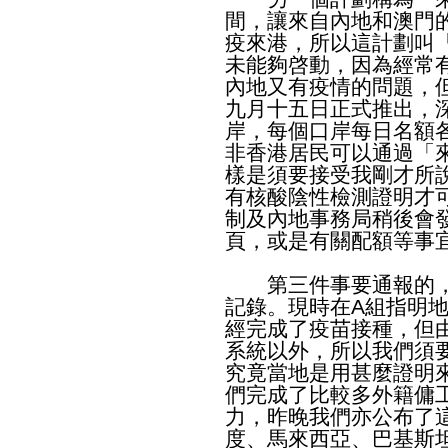
間，讓來自內地和澳門
疫來港，所以這計劃叫
未能夠啓動，因為經常
內地又有疫情的問題，
九月十五日正式推出，
岸，每個口岸每日名額各1
非香港居民可以通過「
樣是須要接受我剛才所
有核酸陰性檢測證明才
制及內地事務局稍後會
頁，或是有關配額等事
第三件事要通報的，
記錄。現時在A組指明
經完成了疫苗接種，但
系統以外，所以我們須
究竟當地是用甚麼證明
們完成了比較多外籍傭
力，昨晚我們亦公布了
度、馬來西亞、巴基斯