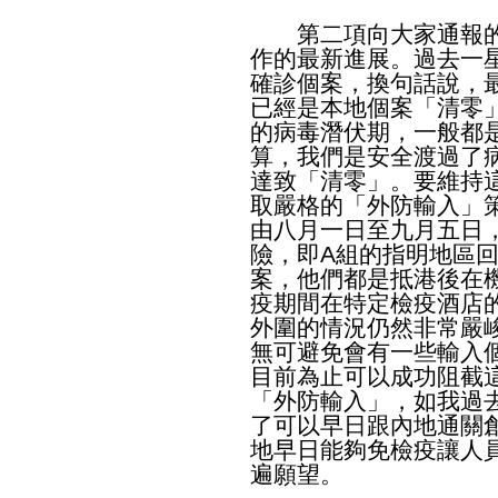
第二項向大家通報的
作的最新進展。過去一
確診個案，換句話說，
已經是本地個案「清零」
的病毒潛伏期，一般都是
算，我們是安全渡過了
達致「清零」。要維持
取嚴格的「外防輸入」
由八月一日至九月五日
險，即A組的指明地區回
案，他們都是抵港後在
疫期間在特定檢疫酒店
外圍的情況仍然非常嚴
無可避免會有一些輸入
目前為止可以成功阻截
「外防輸入」，如我過
了可以早日跟內地通關
地早日能夠免檢疫讓人
遍願望。