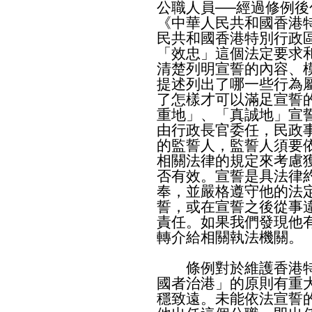
公職人員──經過修例後
《中華人民共和國香港
民共和國香港特別行政
「效忠」這個法定要求
清楚列明宣誓的內容、
提述列出了哪一些行為
了怎樣才可以滿足宣誓
重地」、「真誠地」宣
由行政長官委任，民政
的監誓人，監誓人須要
相關法律的規定來考慮
否有效。宣誓是具法律
奉，並嚴格遵守他的法
誓，或在宣誓之後從事
責任。如果我們發現他
轉介給相關執法機關。
條例對於維護香港特
國者治港」的原則有重
穩致遠。未能依法宣誓