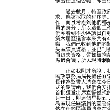
他出任這個公職，即出
過去數月，特區政府
求、應該採取的程序等
作，而且考慮到他們都
員的身分，所以這個工
們亦看到不少區議員自
第六屆區議會本來共有4
職，我們已收到他們的
失區議員資格，並已刊
而喪失資格，譬如被拘
席過會議，所以現時剩餘
正如我剛才所說，我
民政事務局局長擔任區
長作為監誓人將會在今
式的邀請函，我們會安
首批獲邀出席宣誓儀式
月十日，即這個星期五
島區現任區議員的宣誓
然在任的區議員將會在