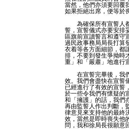
當然，他們亦須要回覆
如果拒絕出席，便等於
為確保所有宣誓人都
誓，宣誓儀式亦要安排
區旗前宣讀誓言和遵守
過民政事務局局長打算
衣着等各方面細節，都
排，不要到發生爭拗時
重」和「嚴肅」地進行
在宣誓完畢後，我們
效。我們會盡快在宣誓
已經進行了有效的宣誓
於一些令我們有懷疑的
和「擁護」的話，我們
再由監誓人作出判斷，
律意見來支持他的最終
效，當然是即時喪失他
問，我和徐局長很願意