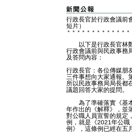
行政長官於行政會議前
短片）
＊
＊
＊
＊
＊
＊
＊
＊
＊
＊
＊
＊
＊
以下是行政長官林鄭
行政會議前與民政事務
及答問內容：
行政長官：各位傳媒朋
三件事想向大家通報。
所以民政事務局局長都
議題回答大家的提問。
為了準確落實《基本
年作出的《解釋》，並
對公職人員宣誓的規定
例，就是《2021年公
例》，這條例已經在五