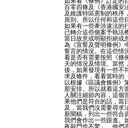
如果看《條例》訂定的
百零四條及《香港國安
及維護特區憲制的秩序
原則。所以任何和這些
如果有一些牽涉違法的
已轉介這些個案予執法
當日故意或明顯拒絕或
為《宣誓及聲明條例》
誓言的情況。在這些情
看是否有需要按照《條
天的情況及情境。當然
後，如果發現有一些不
求及條件，看看當時的
以根據《區議會條例》
那安排。所以就着這方
人關注細節內容，這個
果他們是符合的話，當
及，當我們沒需要尋求
新聞稿，列出一些符合
我們會作出一些跟進。
夜敲門也不驚」。他們