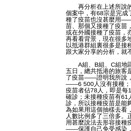
再分析在上述所說的A
個案中，有68宗是完
種了疫苗也沒甚麼用—
苗、那個又接種了疫苗
或在外國接種了疫苗，
再看看背景，現在很多
以抵港群組裏很多是接
跟大家分享的分析，就
A組、B組、C組地區
五日，總共抵港的旅客是34
了疫苗——證明我所說
——6 500人沒有接種
疫苗者佔78人，即是每1
確診；未接種疫苗有61人
診，所以接種疫苗是能
為如果用這個抽樣去看
人數比例多了三倍多。
用甚麼說法去形容接種
——保護自己免受感染