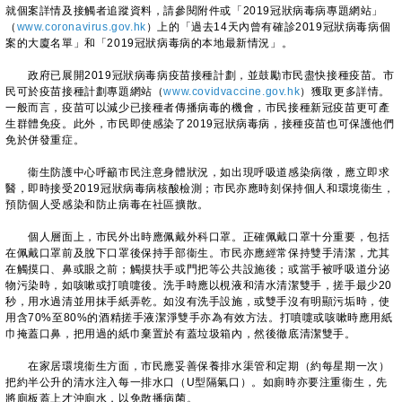
就個案詳情及接觸者追蹤資料，請參閱附件或「2019冠狀病毒病專題網站」
（
www.coronavirus.gov.hk
）上的「過去14天內曾有確診2019冠狀病毒病個
案的大廈名單」和「2019冠狀病毒病的本地最新情況」。
政府已展開2019冠狀病毒病疫苗接種計劃，並鼓勵市民盡快接種疫苗。市
民可於疫苗接種計劃專題網站（
www.covidvaccine.gov.hk
）獲取更多詳情。
一般而言，疫苗可以減少已接種者傳播病毒的機會，市民接種新冠疫苗更可產
生群體免疫。此外，市民即使感染了2019冠狀病毒病，接種疫苗也可保護他們
免於併發重症。
衞生防護中心呼籲市民注意身體狀況，如出現呼吸道感染病徵，應立即求
醫，即時接受2019冠狀病毒病核酸檢測；市民亦應時刻保持個人和環境衞生，
預防個人受感染和防止病毒在社區擴散。
個人層面上，市民外出時應佩戴外科口罩。正確佩戴口罩十分重要，包括
在佩戴口罩前及脫下口罩後保持手部衞生。市民亦應經常保持雙手清潔，尤其
在觸摸口、鼻或眼之前；觸摸扶手或門把等公共設施後；或當手被呼吸道分泌
物污染時，如咳嗽或打噴嚏後。洗手時應以梘液和清水清潔雙手，搓手最少20
秒，用水過清並用抹手紙弄乾。如沒有洗手設施，或雙手沒有明顯污垢時，使
用含70%至80%的酒精搓手液潔淨雙手亦為有效方法。打噴嚏或咳嗽時應用紙
巾掩蓋口鼻，把用過的紙巾棄置於有蓋垃圾箱內，然後徹底清潔雙手。
​在家居環境衞生方面，市民應妥善保養排水渠管和定期（約每星期一次）
把約半公升的清水注入每一排水口（U型隔氣口）。如廁時亦要注重衞生，先
將廁板蓋上才沖廁水，以免散播病菌。