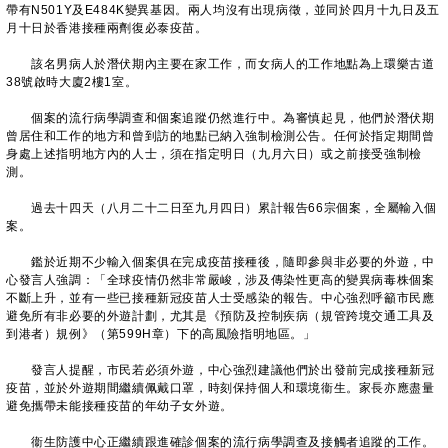
帶有N501Y及E484K變異基因。兩人均沒有出現病徵，並同於四月十九日及五
月十日於香港接種兩劑復必泰疫苗。
該名男病人於潛伏期內主要在家工作，而女病人的工作地點為上環樂古道
38號啟時大廈2樓1室。
個案的流行病學調查和個案追蹤仍然進行中。為審慎起見，他們於潛伏期
曾居住和工作的地方和曾到訪的地點已納入強制檢測公告。任何於指定期間曾
身處上述指明地方內的人士，須在指定明日（九月六日）或之前接受強制檢
測。
過去十四天（八月二十二日至九月四日）累計報告66宗個案，全屬輸入個
案。
鑑於近期不少輸入個案俱在完成疫苗接種後，隨即參與非必要的外遊，中
心發言人強調：「全球疫情仍然非常嚴峻，涉及傳染性更高的變異病毒株個案
不斷上升，並有一些已接種新冠疫苗人士受感染的報告。中心強烈呼籲市民應
避免所有非必要的外遊計劃，尤其是《預防及控制疾病（規管跨境交通工具及
到港者）規例》（第599H章）下的高風險指明地區。」
發言人提醒，市民若必須外遊，中心強烈建議他們於出發前完成接種新冠
疫苗，並於外遊期間繼續佩戴口罩，時刻保持個人和環境衞生。家長亦應盡量
避免攜帶未能接種疫苗的年幼子女外遊。
衞生防護中心正繼續跟進確診個案的流行病學調查及接觸者追蹤的工作。