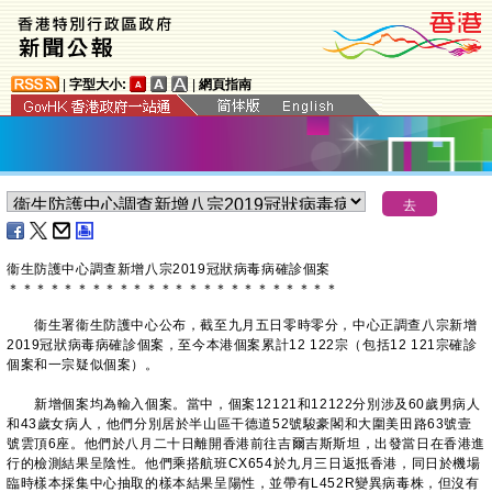
|
字型大小:
|
網頁指南
衞生防護中心調查新增八宗2019冠狀病毒病確診個案
＊
＊
＊
＊
＊
＊
＊
＊
＊
＊
＊
＊
＊
＊
＊
＊
＊
＊
＊
＊
＊
＊
＊
＊
衞生署衞生防護中心公布，截至九月五日零時零分，中心正調查八宗新增
2019冠狀病毒病確診個案，至今本港個案累計12 122宗（包括12 121宗確診
個案和一宗疑似個案）。
新增個案均為輸入個案。當中，個案12121和12122分別涉及60歲男病人
和43歲女病人，他們分別居於半山區干德道52號駿豪閣和大圍美田路63號壹
號雲頂6座。他們於八月二十日離開香港前往吉爾吉斯斯坦，出發當日在香港進
行的檢測結果呈陰性。他們乘搭航班CX654於九月三日返抵香港，同日於機場
臨時樣本採集中心抽取的樣本結果呈陽性，並帶有L452R變異病毒株，但沒有