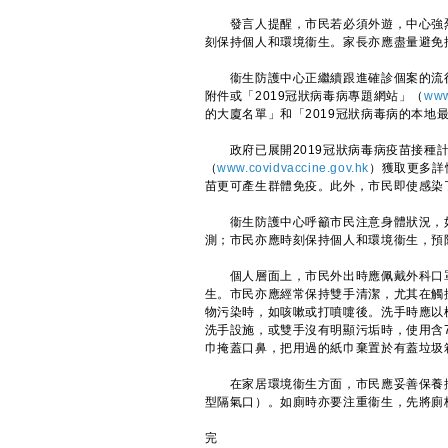
發言人提醒，市民若必須外遊，中心強烈
刻保持個人和環境衞生。家長亦應盡量避免
衞生防護中心正繼續跟進確診個案的流行
附件或「2019冠狀病毒病專題網站」（
www
的大廈名單」和「2019冠狀病毒病的本地
政府已展開2019冠狀病毒病疫苗接種計
（
www.covidvaccine.gov.hk
）獲取更多詳
苗更可產生群體免疫。此外，市民即使感染了
衞生防護中心呼籲市民注意身體狀況，如出
測；市民亦應時刻保持個人和環境衞生，預
個人層面上，市民外出時應佩戴外科口罩
生。市民亦應經常保持雙手清潔，尤其在觸
物污染時，如咳嗽或打噴嚏後。洗手時應以
洗手設施，或雙手沒有明顯污垢時，使用含
巾掩蓋口鼻，把用過的紙巾棄置於有蓋垃圾
​在家居環境衞生方面，市民應妥善保養排
型隔氣口）。如廁時亦要注重衞生，先將廁
完