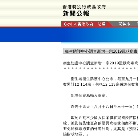
衞生防護中心調查新增一宗2019冠狀病毒
＊
＊
＊
＊
＊
＊
＊
＊
＊
＊
＊
＊
＊
＊
＊
＊
＊
＊
＊
衞生署衞生防護中心公布，截至九月一日零
案累計12 114宗（包括12 113宗確診個
新增個案為輸入個案。
過去十四天（八月十八日至三十一日）累
鑑於近期不少輸入個案俱在完成疫苗接種
峻，涉及傳染性更高的變異病毒株個案不斷
避免所有非必要的外遊計劃，尤其是《預防
險指明地區。」