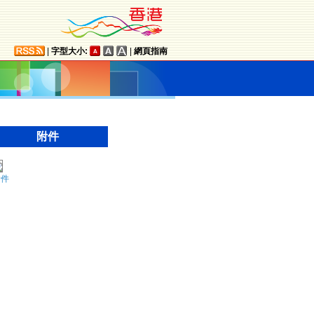
|
字型大小:
|
網頁指南
附件
附件