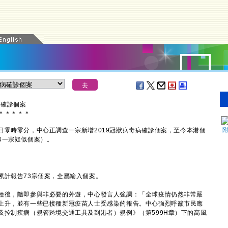
病確診個案
＊
＊
＊
＊
＊
時零分，中心正調查一宗新增2019冠狀病毒病確診個案，至今本港個
案和一宗疑似個案）。
計報告73宗個案，全屬輸入個案。
後，隨即參與非必要的外遊，中心發言人強調：「全球疫情仍然非常嚴
上升，並有一些已接種新冠疫苗人士受感染的報告。中心強烈呼籲市民應
及控制疾病（規管跨境交通工具及到港者）規例》（第599H章）下的高風