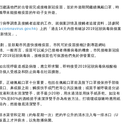
建議他們於出發前完成接種新冠疫苗，並於外遊期間繼續佩戴口罩，時
攜帶未能接種疫苗的年幼子女外遊。
病學調查及接觸者追蹤的工作。就個案詳情及接觸者追蹤資料，請參閱
.coronavirus.gov.hk
）上的「過去14天內曾有確診2019冠狀病毒病個案
最新情況」。
劃，並鼓勵市民盡快接種疫苗。市民可於疫苗接種計劃專題網站
情。一般而言，疫苗可以減少已接種者傳播病毒的機會，市民接種新冠疫
2019冠狀病毒病，接種疫苗也可保護他們免於併發重症。
現呼吸道感染病徵，應立即求醫，即時接受2019冠狀病毒病核酸檢
防個人受感染和防止病毒在社區擴散。
。正確佩戴口罩十分重要，包括在佩戴口罩前及脫下口罩後保持手部衞
摸口、鼻或眼之前；觸摸扶手或門把等公共設施後；或當手被呼吸道分泌
梘液和清水清潔雙手，搓手最少20秒，用水過清並用抹手紙弄乾。如沒有
70%至80%的酒精搓手液潔淨雙手亦為有效方法。打噴嚏或咳嗽時應用紙
箱內，然後徹底清潔雙手。
水渠管和定期（約每星期一次）把約半公升的清水注入每一排水口（U
板蓋上才沖廁水，以免散播病菌。