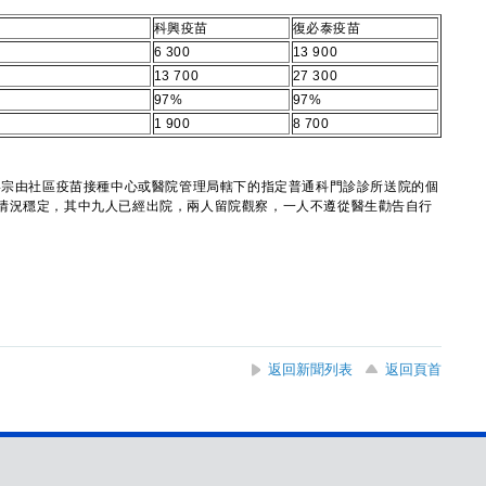
科興疫苗
復必泰疫苗
6 300
13 900
13 700
27 300
97%
97%
1 900
8 700
宗由社區疫苗接種中心或醫院管理局轄下的指定普通科門診診所送院的個
情況穩定，其中九人已經出院，兩人留院觀察，一人不遵從醫生勸告自行
返回新聞列表
返回頁首