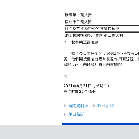
接種第一劑人數
接種第二劑人數
社區疫苗接種中心的整體接種率
網上預約接種第一劑和第二劑人數
＊ 數字約至百位數
截至今日零時零分，過去24小時共有14
案，他們因接種後出現常見副作用而送院，
出院，兩人未經診症自行離開醫院。
完
2021年8月31日（星期二）
香港時間21時45分
新聞資料庫
昨日新聞
即日新聞