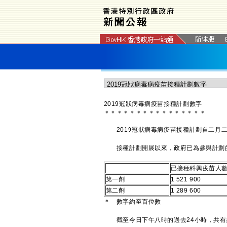
2019冠狀病毒病疫苗接種計劃數字
＊
＊
＊
＊
＊
＊
＊
＊
＊
＊
＊
＊
＊
＊
＊
＊
2019冠狀病毒病疫苗接種計劃自二月二
接種計劃開展以來，政府已為參與計劃的人士
已接種科興疫苗人
第一劑
1 521 900
第二劑
1 289 600
＊ 數字約至百位數
截至今日下午八時的過去24小時，共有約6