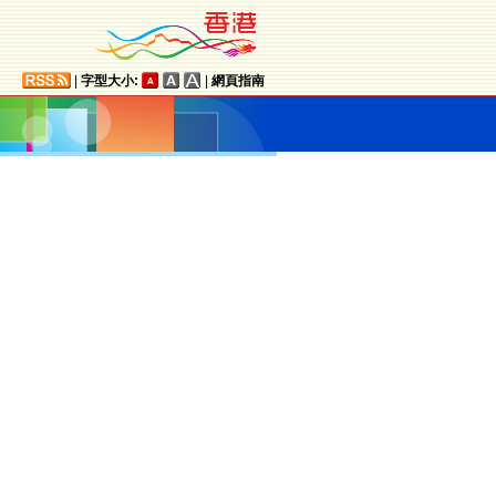
|
字型大小:
|
網頁指南