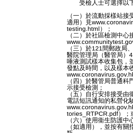
受檢人士可選擇以下
（一）於流動採樣站接
適用）見
www.coronaviru
testing.html
）；
（二）於社區檢測中心
www.communitytest.go
（三）於121間郵政局
醫院管理局（醫管局）
唾液測試樣本收集包，
發點及時間，以及樣本
www.coronavirus.gov.hk/
（四）於醫管局普通科
示接受檢測；
（五）自行安排接受由
電話短訊通知的私營化
www.coronavirus.gov.hk
tories_RTPCR.pdf
）；
（六）使用衞生防護中
（如適用），並按有關