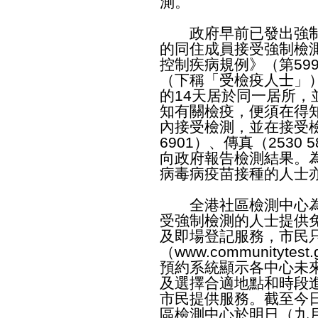
測。
政府早前已發出強制
的同住成員接受強制檢
控制疾病規例》（第59
（下稱「受檢疫人士」
的14天居於同一居所
知有關檢疫，便須在得
內接受檢測，並在接受檢
6901）、傳真（2530 
向政府報告檢測結果。為
病毒病疫苗接種的人士
全港社區檢測中心為
受強制檢測的人士提供
及即場登記服務，市民只
（
www.communitytest.
預約系統顯示各中心未
及選擇合適地點和時段
市民提供服務。截至今
區檢測中心於明日（九月