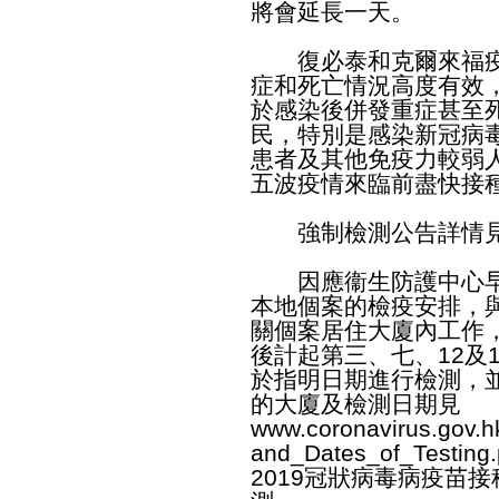
將會延長一天。
復必泰和克爾來福疫苗
症和死亡情況高度有效
於感染後併發重症甚至
民，特別是感染新冠病
患者及其他免疫力較弱
五波疫情來臨前盡快接
強制檢測公告詳情見
因應衞生防護中心早
本地個案的檢疫安排，
關個案居住大廈內工作
後計起第三、七、12及
於指明日期進行檢測，
的大廈及檢測日期見
www.coronavirus.gov.h
and_Dates_of_Testing.
2019冠狀病毒病疫苗