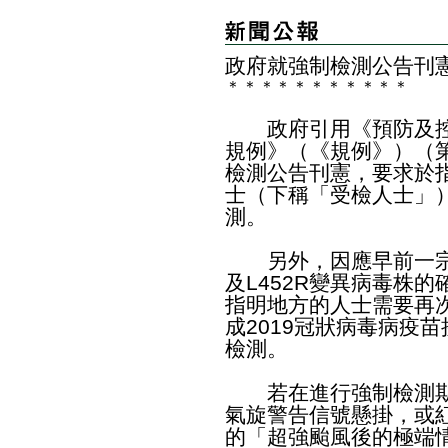
政府就強制檢測公告刊
＊
＊
＊
＊
＊
＊
＊
＊
＊
＊
＊
​政府引用《預防及控
規例》（《規例》）（第
檢測公告刊憲，要求於
士（下稱「受檢人士」）
測。
另外，因應早前一宗
及L452R變異病毒株
指明地方的人士需要再
成2019冠狀病毒病疫
檢測。
若在進行強制檢測期
氣旋警告信號懸掛，或
的「超強颱風後的極端