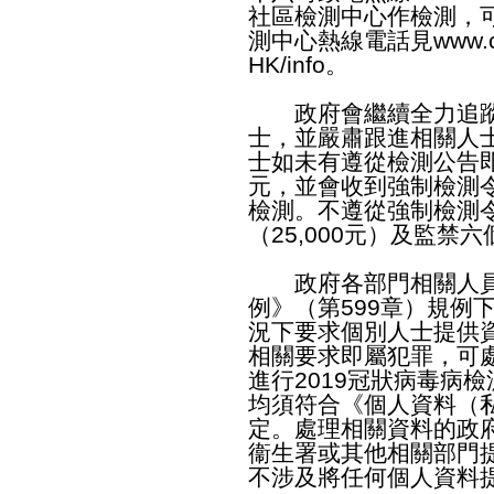
社區檢測中心作檢測，
測中心熱線電話見
www.c
HK/info
。
政府會繼續全力追蹤
士，並嚴肅跟進相關人
士如未有遵從檢測公告即
元，並會收到強制檢測
檢測。不遵從強制檢測
（25,000元）及監禁
政府各部門相關人員
例》（第599章）規例
況下要求個別人士提供
相關要求即屬犯罪，可處
進行2019冠狀病毒病
均須符合《個人資料（私
定。處理相關資料的政
衞生署或其他相關部門
不涉及將任何個人資料