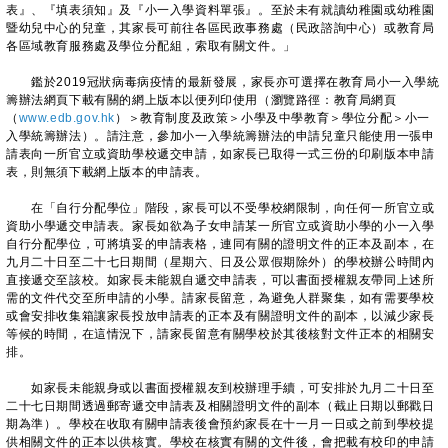
表』、『填表須知』及『小一入學資料單張』。至於未有就讀幼稚園或幼稚園
暨幼兒中心的兒童，其家長可前往各區民政事務處（民政諮詢中心）或教育局
各區域教育服務處及學位分配組，索取有關文件。」
鑑於2019冠狀病毒病疫情的最新發展，家長亦可選擇在教育局小一入學統
籌辦法網頁下載有關的網上版本以便列印使用（瀏覽路徑：教育局網頁
（
www.edb.gov.hk
）＞教育制度及政策＞小學及中學教育＞學位分配＞小一
入學統籌辦法）。請注意，參加小一入學統籌辦法的申請兒童只能使用一張申
請表向一所官立或資助學校遞交申請，如家長已取得一式三份的印刷版本申請
表，則無須下載網上版本的申請表。
在「自行分配學位」階段，家長可以不受學校網限制，向任何一所官立或
資助小學遞交申請表。家長如欲為子女申請某一所官立或資助小學的小一入學
自行分配學位，可將填妥的申請表格，連同有關的證明文件的正本及副本，在
九月二十日至二十七日期間（星期六、日及公眾假期除外）的學校辦公時間內
直接遞交至該校。如家長未能親自遞交申請表，可以書面授權親友帶同上述所
需的文件代交至所申請的小學。請家長留意，為避免人群聚集，如有需要學校
或會安排收集箱讓家長投放申請表的正本及有關證明文件的副本，以減少家長
等候的時間，在這情況下，請家長留意有關學校於其後核對文件正本的相關安
排。
如家長未能親身或以書面授權親友到校辦理手續，可安排於九月二十日至
二十七日期間透過郵寄遞交申請表及相關證明文件的副本（截止日期以郵戳日
期為準）。學校在收取有關申請表後會預約家長在十一月一日或之前到學校提
供相關文件的正本以供核實。學校在核實有關的文件後，會把載有校印的申請