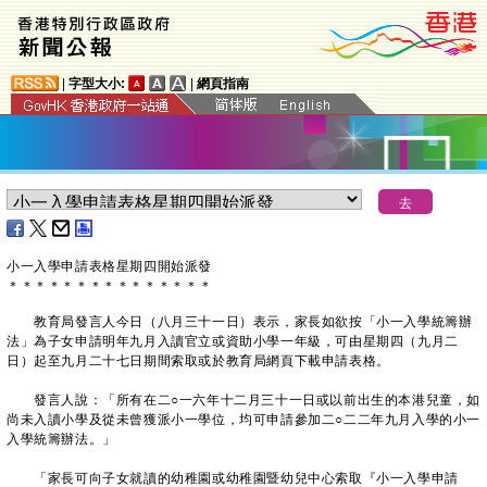
|
字型大小:
|
網頁指南
小一入學申請表格星期四開始派發
＊
＊
＊
＊
＊
＊
＊
＊
＊
＊
＊
＊
＊
＊
＊
教育局發言人今日（八月三十一日）表示，家長如欲按「小一入學統籌辦
法」為子女申請明年九月入讀官立或資助小學一年級，可由星期四（九月二
日）起至九月二十七日期間索取或於教育局網頁下載申請表格。
發言人說：「所有在二○一六年十二月三十一日或以前出生的本港兒童，如
尚未入讀小學及從未曾獲派小一學位，均可申請參加二○二二年九月入學的小一
入學統籌辦法。」
「家長可向子女就讀的幼稚園或幼稚園暨幼兒中心索取『小一入學申請