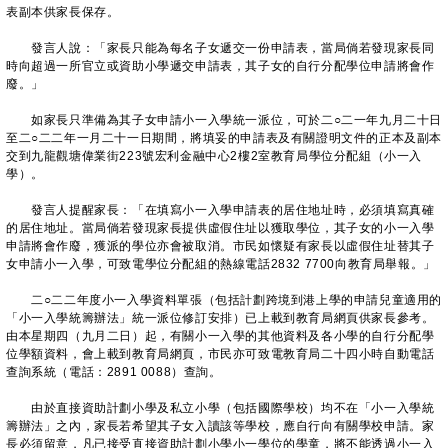
表副本供家長保存。
發言人說：「家長只能為每名子女遞交一份申請表，當局倘若發現家長同
時向超過一所官立或資助小學遞交申請表，其子女的自行分配學位申請將會作
廢。」
如家長只準備為其子女申請小一入學統一派位，可於二○二一年九月二十日
至二○二二年一月二十一日期間，將填妥的申請表及有關證明文件的正本及副本
交到九龍觀塘偉業街223號宏利金融中心2樓2室教育局學位分配組（小一入
學）。
發言人提醒家長：「在填寫小一入學申請表的居住地址時，必須填寫真確
的居住地址。當局倘若發現家長提供虛假住址以獲取學位，其子女的小一入學
申請將會作廢，獲派的學位亦會被取消。市民如懷疑有家長以虛假住址替其子
女申請小一入學，可致電學位分配組的熱線電話2832 7700向教育局舉報。」
二○二二年度小一入學資料單張（包括計劃跨境到港上學的申請兒童適用的
「小一入學統籌辦法」統一派位修訂安排）已上載到教育局網頁供家長參考。
由本星期四（九月二日）起，有關小一入學的其他資料及各小學的自行分配學
位學額資料，會上載到教育局網頁，市民亦可致電教育局二十四小時自動電話
查詢系統（電話：2891 0088）查詢。
由於直接資助計劃小學及私立小學（包括國際學校）均不在「小一入學統
籌辦法」之內，家長若希望其子女入讀該等學校，應自行向有關學校申請。家
長必須留意，凡已接受直接資助計劃小學小一學位的學童，將不能透過小一入