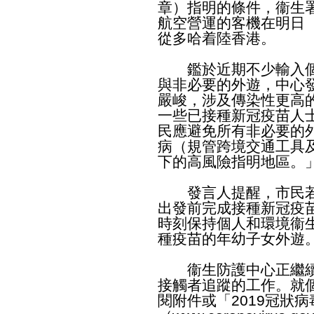
章）指明的條件，衞生署
航空營運的客機在明日
從多哈着陸香港。
鑑於近期不少輸入個
與非必要的外遊，中心
嚴峻，涉及傳染性更高
一些已接種新冠疫苗人
民應避免所有非必要的
病（規管跨境交通工具及
下的高風險指明地區。
發言人提醒，市民若
出發前完成接種新冠疫
時刻保持個人和環境衞
種疫苗的年幼子女外遊
衞生防護中心正繼續
接觸者追蹤的工作。就
閱附件或「2019冠狀