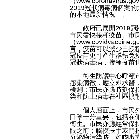
（
www.coronavirus.gov
2019冠狀病毒病個案的
的本地最新情況」。
政府已展開2019冠
市民盡快接種疫苗。市
（
www.covidvaccine.go
言，疫苗可以減少已接
冠疫苗更可產生群體免疫
冠狀病毒病，接種疫苗
衞生防護中心呼籲市
感染病徵，應立即求醫，
檢測；市民亦應時刻保
染和防止病毒在社區擴
個人層面上，市民外
口罩十分重要，包括在
衞生。市民亦應經常保
眼之前；觸摸扶手或門
分泌物污染時，如咳嗽