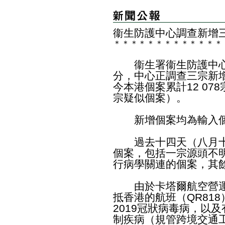
衞生防護中心調查新增三
＊
＊
＊
＊
＊
＊
＊
＊
＊
＊
＊
＊
＊
衞生署衞生防護中心
分，中心正調查三宗新增
今本港個案累計12 078
宗疑似個案）。
新增個案均為輸入
過去十四天（八月十二
個案，包括一宗源頭不
行病學關連的個案，其
由於卡塔爾航空營運
抵香港的航班（QR81
2019冠狀病毒病，以
制疾病（規管跨境交通工