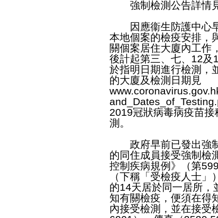
強制檢測公告詳情見
因應衞生防護中心早
本地個案的檢疫安排，
關個案居住大廈內工作
後計起第三、七、12及
於指明日期進行檢測，
的大廈及檢測日期見
www.coronavirus.gov.h
and_Dates_of_Testing.
2019冠狀病毒病疫苗
測。
政府早前已發出強制
的同住成員接受強制檢
控制疾病規例》（第59
（下稱「受檢疫人士」
的14天居於同一居所
知有關檢疫，便須在得
內接受檢測，並在接受檢