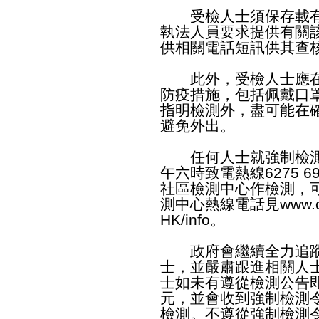
受檢人士須保存載有
執法人員要求提供有關
供相關電話短訊供其查
此外，受檢人士應在
防疫措施，包括佩戴口
指明檢測外，盡可能在
避免外出。
任何人士就強制檢測
午六時致電熱線6275 
社區檢測中心作檢測，
測中心熱線電話見
www.c
HK/info
。
政府會繼續全力追蹤
士，並嚴肅跟進相關人
士如未有遵從檢測公告即
元，並會收到強制檢測
檢測。不遵從強制檢測