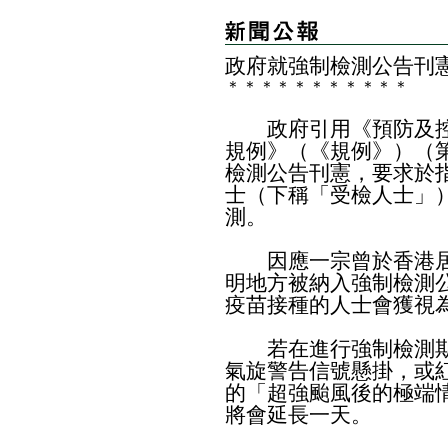
政府就強制檢測公告刊
＊
＊
＊
＊
＊
＊
＊
＊
＊
＊
＊
​政府引用《預防及控
規例》（《規例》）（第
檢測公告刊憲，要求於
士（下稱「受檢人士」）
測。
因應一宗曾於香港居
明地方被納入強制檢測公
疫苗接種的人士會獲視
若在進行強制檢測期
氣旋警告信號懸掛，或
的「超強颱風後的極端
將會延長一天。