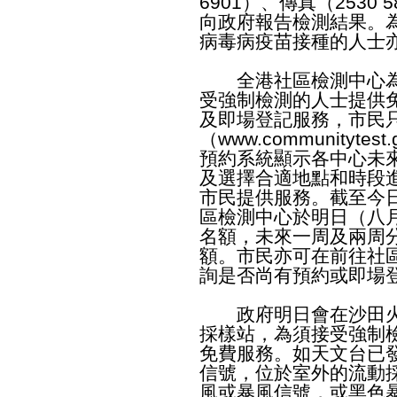
6901）、傳真（2530 5
向政府報告檢測結果。為
病毒病疫苗接種的人士
全港社區檢測中心為
受強制檢測的人士提供
及即場登記服務，市民只
（
www.communitytest.
預約系統顯示各中心未
及選擇合適地點和時段
市民提供服務。截至今
區檢測中心於明日（八月
名額，未來一周及兩周分
額。市民亦可在前往社
詢是否尚有預約或即場
政府明日會在沙田火
採樣站，為須接受強制
免費服務。如天文台已
信號，位於室外的流動
風或暴風信號，或黑色